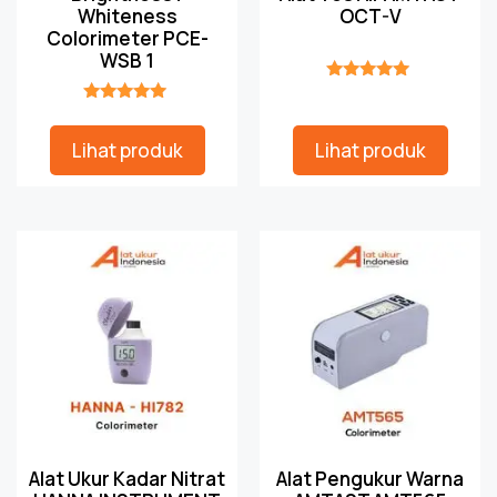
Whiteness
OCT-V
Colorimeter PCE-
WSB 1
★★★★★
★★★★★
Lihat produk
Lihat produk
Alat Ukur Kadar Nitrat
Alat Pengukur Warna