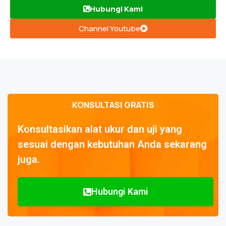
Hubungi Kami
Channel Youtube
KONSULTASI GRATIS
Konsultasikan alat ukur dan uji yang
sesuai dengan kebutuhan Anda sekarang
juga.
Hubungi Kami