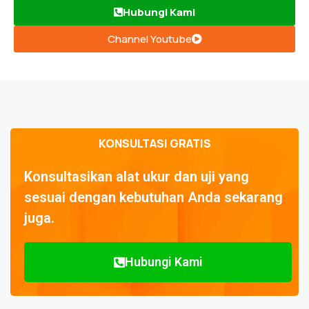
Hubungi Kami
Channel Youtube
KONSULTASI GRATIS
Konsultasikan alat ukur dan uji yang
sesuai dengan kebutuhan Anda sekarang
juga.
Hubungi Kami