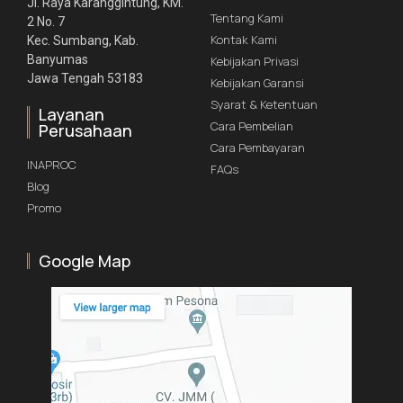
Jl. Raya Karanggintung, KM.
Tentang Kami
2 No. 7
Kontak Kami
Kec. Sumbang, Kab.
Banyumas
Kebijakan Privasi
Jawa Tengah 53183
Kebijakan Garansi
Syarat & Ketentuan
Layanan
Cara Pembelian
Perusahaan
Cara Pembayaran
INAPROC
FAQs
Blog
Promo
Google Map