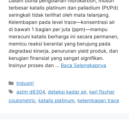
Dalam dunia pengolahan hidrokarbon, musuh
terbesar katalis platinum dan palladium (Pt/Pd)
seringkali tidak terlihat oleh mata telanjang.
Kelembapan pada level trace—konsentrasi air
di bawah 1 bagian per juta (ppm)—mampu
meracuni katalis berharga ini secara permanen,
memicu reaksi berantai yang berujung pada
degradasi kinerja, penurunan yield produk, dan
kerugian finansial yang sangat signifikan.
Insinyur proses dan …
Baca Selengkapnya
Industri
astm d6304
,
deteksi kadar air
,
karl fischer
coulometric
,
katalis platinum
,
kelembapan trace