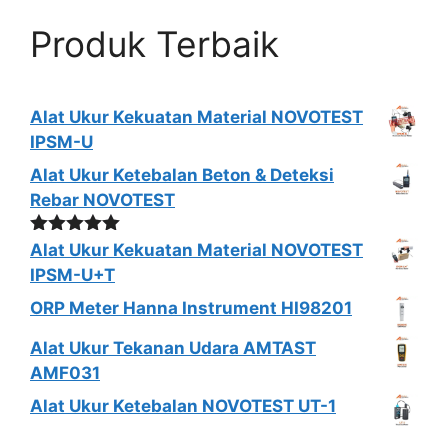
Produk Terbaik
Alat Ukur Kekuatan Material NOVOTEST
IPSM-U
Alat Ukur Ketebalan Beton & Deteksi
Rebar NOVOTEST
Dinilai
5.00
Alat Ukur Kekuatan Material NOVOTEST
dari 5
IPSM-U+T
ORP Meter Hanna Instrument HI98201
Alat Ukur Tekanan Udara AMTAST
AMF031
Alat Ukur Ketebalan NOVOTEST UT-1