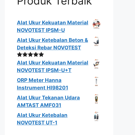
Produk Terbaik
Alat Ukur Kekuatan Material
NOVOTEST IPSM-U
Alat Ukur Ketebalan Beton &
Deteksi Rebar NOVOTEST
Dinilai
5.00
Alat Ukur Kekuatan Material
dari 5
NOVOTEST IPSM-U+T
ORP Meter Hanna
Instrument HI98201
Alat Ukur Tekanan Udara
AMTAST AMF031
Alat Ukur Ketebalan
NOVOTEST UT-1