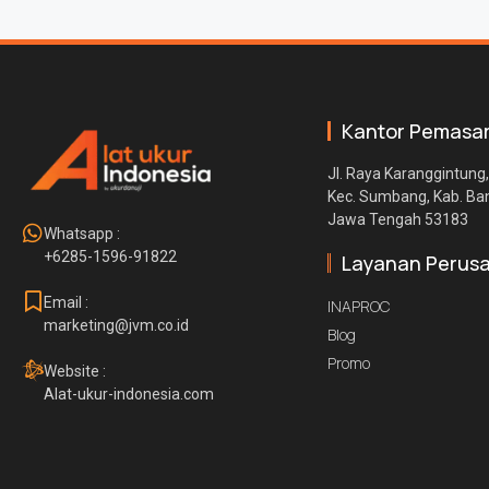
Kantor Pemasa
Jl. Raya Karanggintung,
Kec. Sumbang, Kab. B
Jawa Tengah 53183
Whatsapp :
+6285-1596-91822
Layanan Perus
Email :
INAPROC
marketing@jvm.co.id
Blog
Promo
Website :
Alat-ukur-indonesia.com