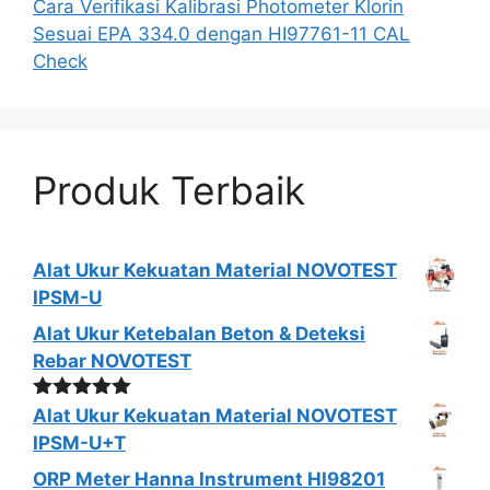
Cara Verifikasi Kalibrasi Photometer Klorin
Sesuai EPA 334.0 dengan HI97761-11 CAL
Check
Produk Terbaik
Alat Ukur Kekuatan Material NOVOTEST
IPSM-U
Alat Ukur Ketebalan Beton & Deteksi
Rebar NOVOTEST
Dinilai
5.00
Alat Ukur Kekuatan Material NOVOTEST
dari 5
IPSM-U+T
ORP Meter Hanna Instrument HI98201