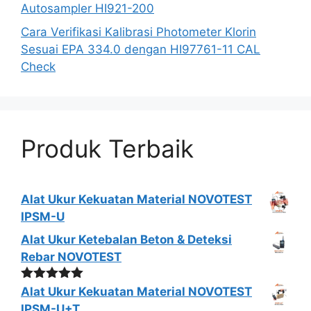
Autosampler HI921-200
Cara Verifikasi Kalibrasi Photometer Klorin
Sesuai EPA 334.0 dengan HI97761-11 CAL
Check
Produk Terbaik
Alat Ukur Kekuatan Material NOVOTEST
IPSM-U
Alat Ukur Ketebalan Beton & Deteksi
Rebar NOVOTEST
Dinilai
5.00
Alat Ukur Kekuatan Material NOVOTEST
dari 5
IPSM-U+T