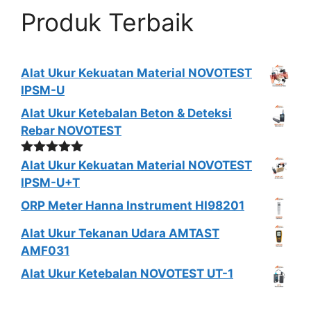
Produk Terbaik
Alat Ukur Kekuatan Material NOVOTEST
IPSM-U
Alat Ukur Ketebalan Beton & Deteksi
Rebar NOVOTEST
Dinilai
5.00
Alat Ukur Kekuatan Material NOVOTEST
dari 5
IPSM-U+T
ORP Meter Hanna Instrument HI98201
Alat Ukur Tekanan Udara AMTAST
AMF031
Alat Ukur Ketebalan NOVOTEST UT-1