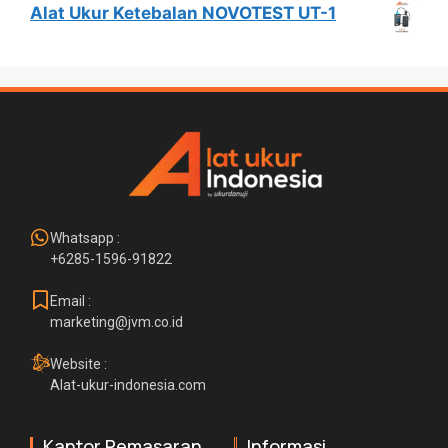
Alat Ukur Ketebalan NOVOTEST UT-1
Whatsapp :
+6285-1596-91822
Email :
marketing@jvm.co.id
Website :
Alat-ukur-indonesia.com
Kantor Pemasaran
Informasi