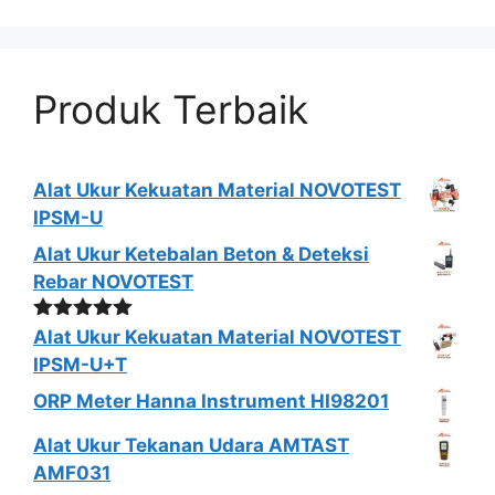
Produk Terbaik
Alat Ukur Kekuatan Material NOVOTEST
IPSM-U
Alat Ukur Ketebalan Beton & Deteksi
Rebar NOVOTEST
Dinilai
5.00
Alat Ukur Kekuatan Material NOVOTEST
dari 5
IPSM-U+T
ORP Meter Hanna Instrument HI98201
Alat Ukur Tekanan Udara AMTAST
AMF031