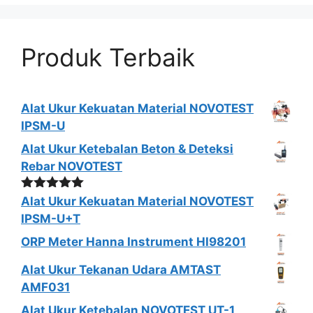
Produk Terbaik
Alat Ukur Kekuatan Material NOVOTEST
IPSM-U
Alat Ukur Ketebalan Beton & Deteksi
Rebar NOVOTEST
Dinilai
5.00
Alat Ukur Kekuatan Material NOVOTEST
dari 5
IPSM-U+T
ORP Meter Hanna Instrument HI98201
Alat Ukur Tekanan Udara AMTAST
AMF031
Alat Ukur Ketebalan NOVOTEST UT-1