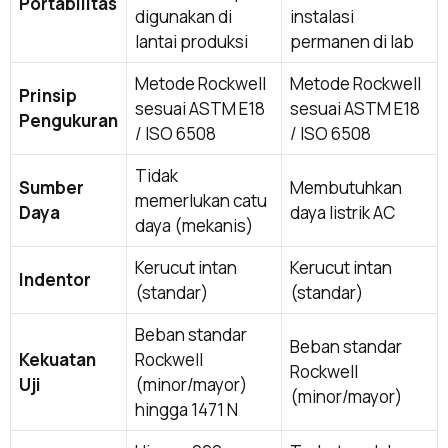
Portabilitas
digunakan di
instalasi
lantai produksi
permanen di lab
Metode Rockwell
Metode Rockwell
Prinsip
sesuai ASTM E18
sesuai ASTM E18
Pengukuran
/ ISO 6508
/ ISO 6508
Tidak
Sumber
Membutuhkan
memerlukan catu
Daya
daya listrik AC
daya (mekanis)
Kerucut intan
Kerucut intan
Indentor
(standar)
(standar)
Beban standar
Beban standar
Kekuatan
Rockwell
Rockwell
Uji
(minor/mayor)
(minor/mayor)
hingga 1471 N