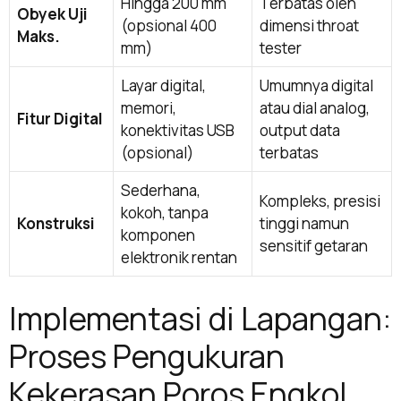
Hingga 200 mm
Terbatas oleh
Obyek Uji
(opsional 400
dimensi throat
Maks.
mm)
tester
Layar digital,
Umumnya digital
memori,
atau dial analog,
Fitur Digital
konektivitas USB
output data
(opsional)
terbatas
Sederhana,
Kompleks, presisi
kokoh, tanpa
Konstruksi
tinggi namun
komponen
sensitif getaran
elektronik rentan
Implementasi di Lapangan:
Proses Pengukuran
Kekerasan Poros Engkol