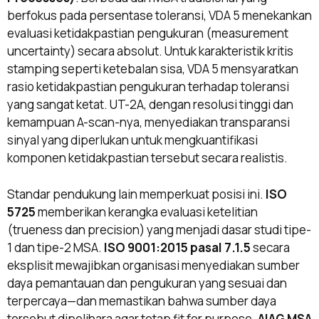
berfokus pada persentase toleransi, VDA 5 menekankan
evaluasi ketidakpastian pengukuran (measurement
uncertainty) secara absolut. Untuk karakteristik kritis
stamping seperti ketebalan sisa, VDA 5 mensyaratkan
rasio ketidakpastian pengukuran terhadap toleransi
yang sangat ketat. UT-2A, dengan resolusi tinggi dan
kemampuan A-scan-nya, menyediakan transparansi
sinyal yang diperlukan untuk mengkuantifikasi
komponen ketidakpastian tersebut secara realistis.
Standar pendukung lain memperkuat posisi ini.
ISO
5725
memberikan kerangka evaluasi ketelitian
(trueness dan precision) yang menjadi dasar studi tipe-
1 dan tipe-2 MSA.
ISO 9001:2015 pasal 7.1.5
secara
eksplisit mewajibkan organisasi menyediakan sumber
daya pemantauan dan pengukuran yang sesuai dan
terpercaya—dan memastikan bahwa sumber daya
tersebut dipelihara agar tetap fit for purpose.
AIAG MSA