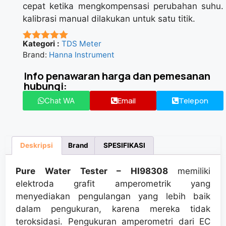
cepat
ketika
mengkompensasi
perubahan suhu.
kalibrasi manual dilakukan untuk satu titik.
Kategori :
TDS Meter
★★★★★
Brand:
Hanna Instrument
Info penawaran harga dan pemesanan
hubungi:
Email
Telepon
Chat WA
Deskripsi
Brand
SPESIFIKASI
Pure Water Tester
–
HI98308
memiliki
elektroda grafit amperometrik yang
menyediakan pengulangan yang lebih baik
dalam pengukuran, karena mereka tidak
teroksidasi.
Pengukuran amperometri dari EC