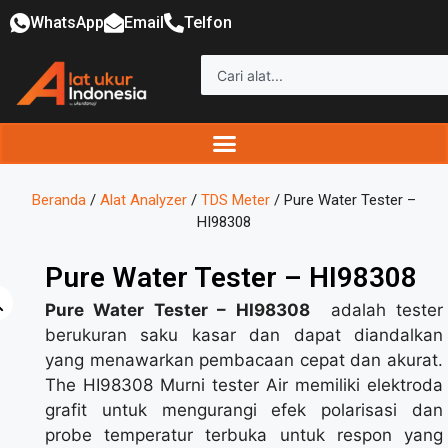
WhatsApp
Email
Telfon
Beranda
/
Alat Analyzer
/
TDS Meter
/ Pure Water Tester –
HI98308
Pure Water Tester – HI98308
Pure Water Tester
–
HI98308
adalah
tester
berukuran saku kasar dan dapat diandalkan
yang menawarkan
pembacaan cepat dan akurat.
The HI98308 Murni tester Air memiliki elektroda
grafit
untuk mengurangi efek polarisasi dan
probe temperatur terbuka untuk respon yang