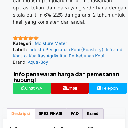
dan industri pengolahan kopi, menawarkan
operasi tekan-dan-baca yang sederhana dengan
skala built-in 6%-22% dan garansi 2 tahun untuk
hasil yang konsisten dan andal.
Kategori :
Moisture Meter
★★★★★
Label :
Industri Pengolahan Kopi (Roastery)
,
Infrared
,
Kontrol Kualitas Agrikultur
,
Perkebunan Kopi
Brand:
Aqua-Boy
Info penawaran harga dan pemesanan
hubungi:
Email
Telepon
Chat WA
Deskripsi
SPESIFIKASI
FAQ
Brand