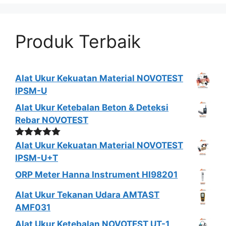
Produk Terbaik
Alat Ukur Kekuatan Material NOVOTEST
IPSM-U
Alat Ukur Ketebalan Beton & Deteksi
Rebar NOVOTEST
Dinilai
5.00
Alat Ukur Kekuatan Material NOVOTEST
dari 5
IPSM-U+T
ORP Meter Hanna Instrument HI98201
Alat Ukur Tekanan Udara AMTAST
AMF031
Alat Ukur Ketebalan NOVOTEST UT-1