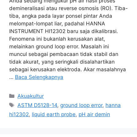
Anda sedang mengukur pH air hasil proses
demineralisasi atau reverse osmosis (RO). Tiba-
tiba, angka pada layar ponsel pintar Anda
melompat-lompat liar, padahal HANNA
INSTRUMENT HI12302 baru saja dikalibrasi.
Fenomena ini bukanlah kerusakan alat,
melainkan ground loop error. Masalah ini
muncul sebagai pembacaan tidak stabil dan
tidak akurat, yang seringkali disalahartikan
sebagai kerusakan elektroda. Akar masalahnya
…
Baca Selengkapnya
Akuakultur
ASTM D5128-14
,
ground loop error
,
hanna
hi12302
,
liquid earth probe
,
pH air demin