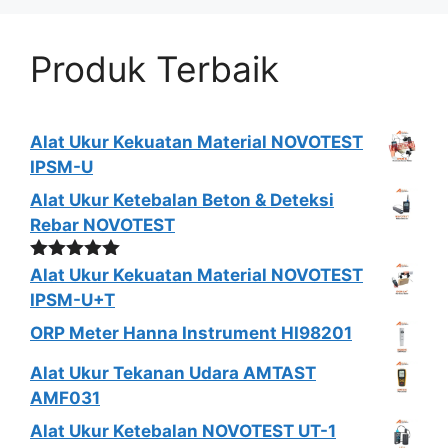
Produk Terbaik
Alat Ukur Kekuatan Material NOVOTEST
IPSM-U
Alat Ukur Ketebalan Beton & Deteksi
Rebar NOVOTEST
Dinilai
5.00
Alat Ukur Kekuatan Material NOVOTEST
dari 5
IPSM-U+T
ORP Meter Hanna Instrument HI98201
Alat Ukur Tekanan Udara AMTAST
AMF031
Alat Ukur Ketebalan NOVOTEST UT-1