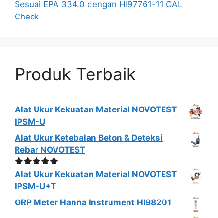
Sesuai EPA 334.0 dengan HI97761-11 CAL
Check
Produk Terbaik
Alat Ukur Kekuatan Material NOVOTEST
IPSM-U
Alat Ukur Ketebalan Beton & Deteksi
Rebar NOVOTEST
Dinilai
5.00
Alat Ukur Kekuatan Material NOVOTEST
dari 5
IPSM-U+T
ORP Meter Hanna Instrument HI98201