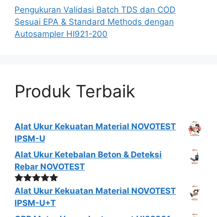
Pengukuran Validasi Batch TDS dan COD
Sesuai EPA & Standard Methods dengan
Autosampler HI921-200
Produk Terbaik
Alat Ukur Kekuatan Material NOVOTEST
IPSM-U
Alat Ukur Ketebalan Beton & Deteksi
Rebar NOVOTEST
Dinilai
5.00
Alat Ukur Kekuatan Material NOVOTEST
dari 5
IPSM-U+T