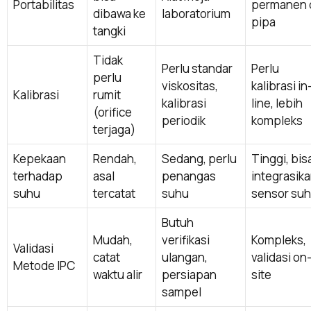
Portabilitas
permanen 
dibawa ke
laboratorium
pipa
tangki
Tidak
Perlu standar
Perlu
perlu
viskositas,
kalibrasi in
Kalibrasi
rumit
kalibrasi
line, lebih
(orifice
periodik
kompleks
terjaga)
Kepekaan
Rendah,
Sedang, perlu
Tinggi, bis
terhadap
asal
penangas
integrasik
suhu
tercatat
suhu
sensor su
Butuh
Mudah,
verifikasi
Kompleks,
Validasi
catat
ulangan,
validasi on
Metode IPC
waktu alir
persiapan
site
sampel