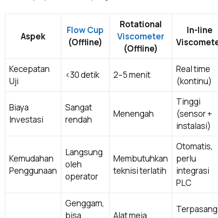
Rotational
Flow Cup
In-line
Aspek
Viscometer
(Offline)
Viscomet
(Offline)
Kecepatan
Real time
<30 detik
2–5 menit
Uji
(kontinu)
Tinggi
Biaya
Sangat
Menengah
(sensor +
Investasi
rendah
instalasi)
Otomatis,
Langsung
Kemudahan
Membutuhkan
perlu
oleh
Penggunaan
teknisi terlatih
integrasi
operator
PLC
Genggam,
Terpasang
bisa
Alat meja