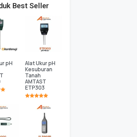
duk Best Seller
ur pH
Alat Ukur pH
Kesuburan
T
Tanah
0
AMTAST
ETP303
★
★★★★★