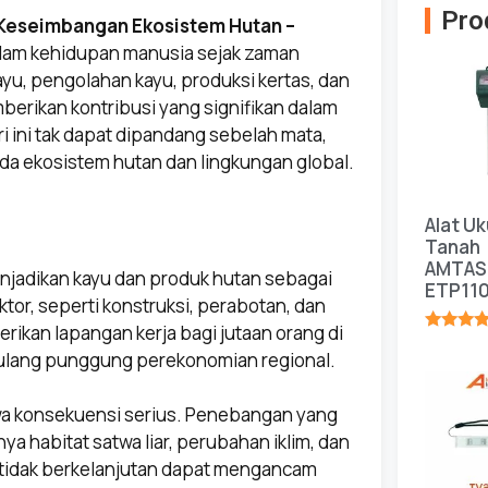
Pro
 Keseimbangan Ekosistem Hutan –
alam kehidupan manusia sejak zaman
u, pengolahan kayu, produksi kertas, dan
mberikan kontribusi yang signifikan dalam
 ini tak dapat dipandang sebelah mata,
a ekosistem hutan dan lingkungan global.
Alat Uk
Tanah
AMTAS
enjadikan kayu dan produk hutan sebagai
ETP11
or, seperti konstruksi, perabotan, dan
rikan lapangan kerja bagi jutaan orang di
★★★★
i tulang punggung perekonomian regional.
a konsekuensi serius. Penebangan yang
ya habitat satwa liar, perubahan iklim, dan
 tidak berkelanjutan dapat mengancam