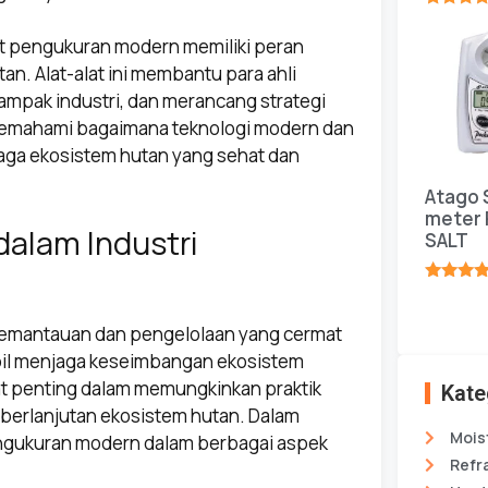
★★★★
lat pengukuran modern memiliki peran
n. Alat-alat ini membantu para ahli
mpak industri, dan merancang strategi
n memahami bagaimana teknologi modern dan
aga ekosistem hutan yang sehat dan
Atago 
meter 
alam Industri
SALT
★★★★
pemantauan dan pengelolaan yang cermat
bil menjaga keseimbangan ekosistem
at penting dalam memungkinkan praktik
Kate
berlanjutan ekosistem hutan. Dalam
Mois
 pengukuran modern dalam berbagai aspek
Refr