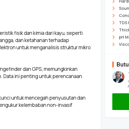
Hard
Soun
Cond
TDS 
Thic
istik fisik dan kimia dari kayu, seperti
pH M
rangga, dan ketahanan terhadap
Visc
ktron untuk menganalisis struktur mikro
Butu
 rangefinder dan GPS, memungkinkan
. Data ini penting untuk perencanaan
h kunci untuk mencegah penyusutan dan
pengukur kelembaban non-invasif