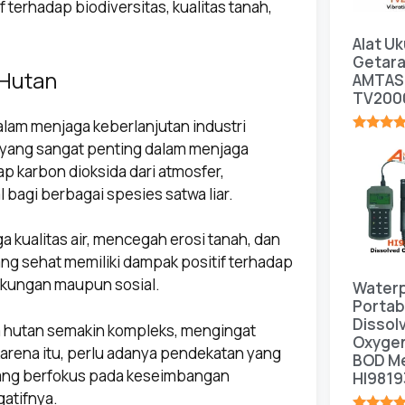
terhadap biodiversitas, kualitas tanah,
Alat Uk
Getar
 Hutan
AMTAS
TV200
lam menjaga keberlanjutan industri
★★★★
 yang sangat penting dalam menjaga
p karbon dioksida dari atmosfer,
bagi berbagai spesies satwa liar.
a kualitas air, mencegah erosi tanah, dan
ng sehat memiliki dampak positif terhadap
ngkungan maupun sosial.
Water
Portab
Dissol
 hutan semakin kompleks, mengingat
Oxyge
arena itu, perlu adanya pendekatan yang
BOD Me
yang berfokus pada keseimbangan
HI9819
atifnya.