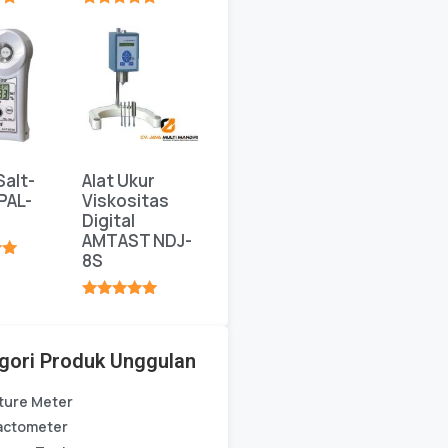
★
★★★★★
Salt-
Alat Ukur
PAL-
Viskositas
Digital
AMTAST NDJ-
8S
★
★★★★★
gori Produk Unggulan
ture Meter
actometer