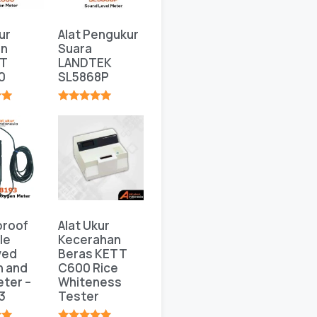
ur
Alat Pengukur
an
Suara
T
LANDTEK
0
SL5868P
★
★★★★★
proof
Alat Ukur
le
Kecerahan
ved
Beras KETT
n and
C600 Rice
ter –
Whiteness
3
Tester