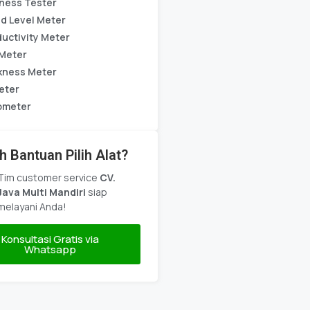
ness Tester
d Level Meter
uctivity Meter
Meter
kness Meter
eter
ometer
h Bantuan Pilih Alat?
Tim customer service
CV.
Java Multi Mandiri
siap
melayani Anda!
Konsultasi Gratis via
Whatsapp