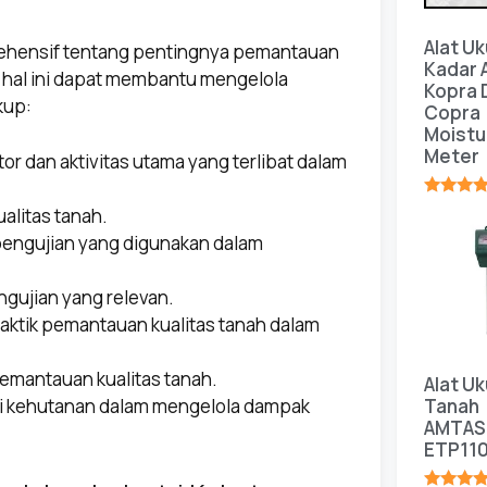
Alat Uk
rehensif tentang pentingnya pemantauan
Kadar A
a hal ini dapat membantu mengelola
Kopra 
kup:
Copra
Moistu
Meter
r dan aktivitas utama yang terlibat dalam
★★★★
ualitas tanah.
pengujian yang digunakan dalam
gujian yang relevan.
ktik pemantauan kualitas tanah dalam
emantauan kualitas tanah.
Alat Uk
ri kehutanan dalam mengelola dampak
Tanah
AMTAS
ETP11