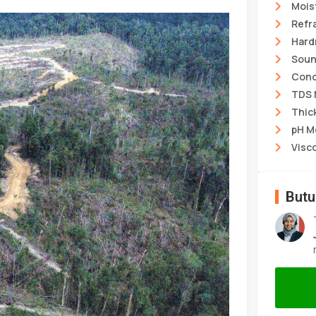
Mois
Refr
Hard
Soun
Cond
TDS 
Thic
pH M
Visc
Butu