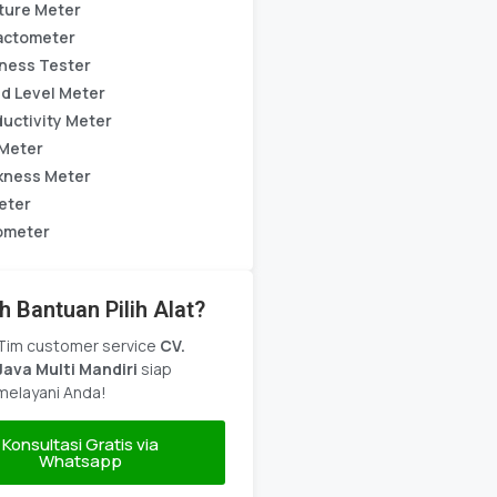
ture Meter
actometer
ness Tester
d Level Meter
uctivity Meter
Meter
kness Meter
eter
ometer
h Bantuan Pilih Alat?
Tim customer service
CV.
Java Multi Mandiri
siap
melayani Anda!
Konsultasi Gratis via
Whatsapp