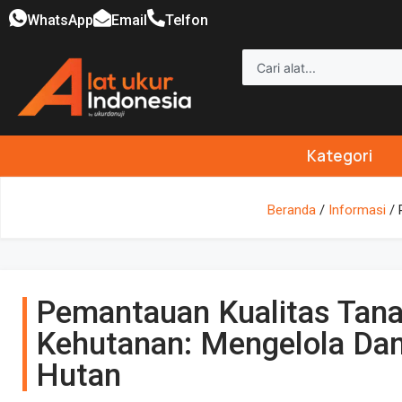
WhatsApp
Email
Telfon
Kategori
Beranda
/
Informasi
/ 
Pemantauan Kualitas Tana
Kehutanan: Mengelola Dam
Hutan