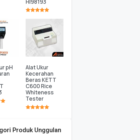
HI98193
★
★★★★★
ur pH
Alat Ukur
uran
Kecerahan
Beras KETT
T
C600 Rice
3
Whiteness
Tester
★
★★★★★
gori Produk Unggulan