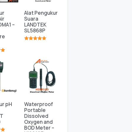
ur
Alat Pengukur
ir
Suara
DMA1 –
LANDTEK
SL5868P
re
★★★★★
★
ur pH
Waterproof
Portable
T
Dissolved
0
Oxygen and
BOD Meter –