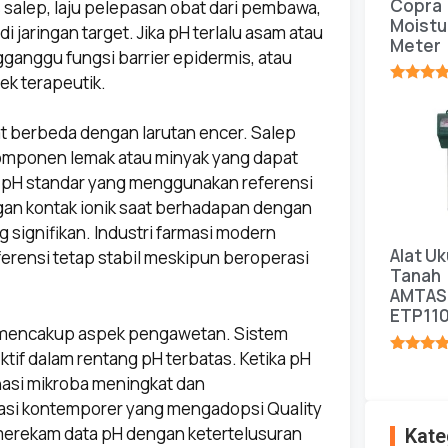
Copra
 salep, laju pelepasan obat dari pembawa,
Moistu
i jaringan target. Jika pH terlalu asam atau
Meter
gganggu fungsi barrier epidermis, atau
ek terapeutik.
★★★★
 berbeda dengan larutan encer. Salep
komponen lemak atau minyak yang dapat
a pH standar yang menggunakan referensi
angan kontak ionik saat berhadapan dengan
signifikan. Industri farmasi modern
Alat Uk
rensi tetap stabil meskipun beroperasi
Tanah
AMTAS
ETP11
a mencakup aspek pengawetan. Sistem
tif dalam rentang pH terbatas. Ketika pH
★★★★
inasi mikroba meningkat dan
si kontemporer yang mengadopsi Quality
erekam data pH dengan ketertelusuran
Kate