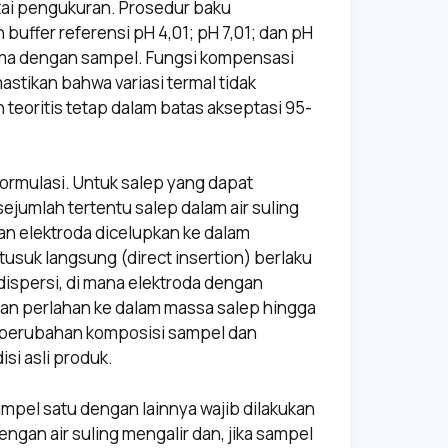
tai pengukuran. Prosedur baku
buffer referensi pH 4,01; pH 7,01; dan pH
ama dengan sampel. Fungsi kompensasi
stikan bahwa variasi termal tidak
teoritis tetap dalam batas akseptasi 95-
formulasi. Untuk salep yang dapat
jumlah tertentu salep dalam air suling
n elektroda dicelupkan ke dalam
tusuk langsung (direct insertion) berlaku
ispersi, di mana elektroda dengan
kkan perlahan ke dalam massa salep hingga
 perubahan komposisi sampel dan
i asli produk.
pel satu dengan lainnya wajib dilakukan
ngan air suling mengalir dan, jika sampel