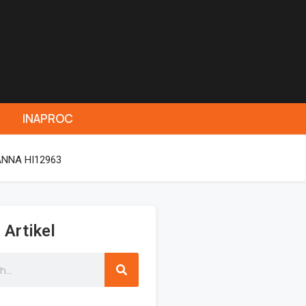
INAPROC
HANNA HI12963
 Artikel