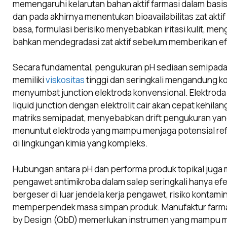
memengaruhi kelarutan bahan aktif farmasi dalam basis
dan pada akhirnya menentukan bioavailabilitas zat aktif d
basa, formulasi berisiko menyebabkan iritasi kulit, men
bahkan mendegradasi zat aktif sebelum memberikan ef
Secara fundamental, pengukuran pH sediaan semipadat
memiliki
viskositas
tinggi dan seringkali mengandung 
menyumbat junction elektroda konvensional. Elektrod
liquid junction dengan elektrolit cair akan cepat kehil
matriks semipadat, menyebabkan drift pengukuran yang 
menuntut elektroda yang mampu menjaga potensial refe
di lingkungan kimia yang kompleks.
Hubungan antara pH dan performa produk topikal jug
pengawet antimikroba dalam salep seringkali hanya efek
bergeser di luar jendela kerja pengawet, risiko kontam
memperpendek masa simpan produk. Manufaktur farma
by Design (QbD) memerlukan instrumen yang mampu m