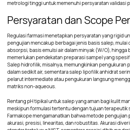
metrologi tinggi untuk memenuhi persyaratan validasi 
Persyaratan dan Scope Pe
Regulasi farmasi menetapkan persyaratan yang rigid u
pengujian mencakup berbagai jenis basis salep, mulai dar
absorpsi, basis emulsi air dalam minyak (W/O), hingga bas
memerlukan pendekatan preparasi sampel yang spesifik
Salep hidrofilik, misalnya, memungkinkan pengukuran p
dalam sedikit air, sementara salep lipofilik anhidrat se
pelarut intermediate atau pengukuran langsung mengg
matriks non-aqueous.
Rentang pH tipikal untuk salep yang aman bagi kulit man
meskipun formulasi tertentu dengan tujuan terapeutik sp
Farmakope mengamanatkan bahwa metode pengujian pH 
akurasi, presisi, linearitas, dan robustitas. Akurasi dive