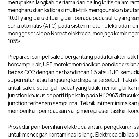
merupakan langkah pertama dan paling kritis dalam ran
mengharuskan kalibrasi multi-titik menggunakan larutan 
10,01 yang baru dituang dan berada pada suhu yang s
suhu otomatis (ATC) pada sistem meter-elektroda mema
menggeser slope Nernst elektroda, menjaga kemiringan 
105%.
Preparasi sampel salep bergantung pada karakteristik 
bercampur air, USP merekomendasikan pendispersian se
bebas CO2 dengan perbandingan 1:5 atau 1:10, kemudia
supernatan atau langsung ke dispersi tersebut. Teknik 
untuk salep setengah padat yang tidak memungkinkan d
junction khusus seperti tipe kain pada HI12963 ditusu
junction terbenam sempurna. Teknik ini meminimalkan
memberikan pembacaan yang merepresentasikan kondis
Prosedur pembersihan elektroda antara pengukuran sam
untuk mencegah kontaminasi silang. Elektroda dibilas de