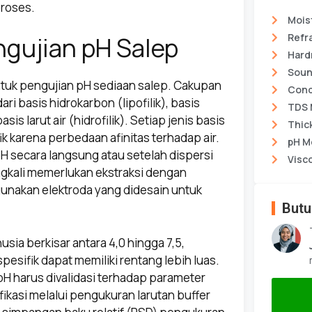
proses.
Mois
ngujian pH Salep
Refr
Hard
Soun
ntuk pengujian pH sediaan salep. Cakupan
Cond
i basis hidrokarbon (lipofilik), basis
TDS 
is larut air (hidrofilik). Setiap jenis basis
Thic
 karena perbedaan afinitas terhadap air.
pH M
H secara langsung atau setelah dispersi
Visc
ringkali memerlukan ekstraksi dengan
unakan elektroda yang didesain untuk
Butu
usia berkisar antara 4,0 hingga 7,5,
esifik dapat memiliki rentang lebih luas.
harus divalidasi terhadap parameter
rifikasi melalui pengukuran larutan buffer