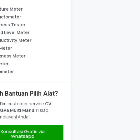
ture Meter
actometer
ness Tester
d Level Meter
uctivity Meter
Meter
kness Meter
eter
ometer
h Bantuan Pilih Alat?
Tim customer service
CV.
Java Multi Mandiri
siap
melayani Anda!
Konsultasi Gratis via
Whatsapp