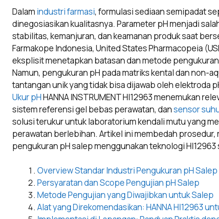
Dalam
industri farmasi
, formulasi sediaan semipadat se
dinegosiasikan kualitasnya. Parameter pH menjadi salah
stabilitas, kemanjuran, dan keamanan produk saat bers
Farmakope Indonesia, United States Pharmacopeia (USP
eksplisit menetapkan batasan dan metode pengukuran p
Namun, pengukuran pH pada matriks kental dan non-a
tantangan unik yang tidak bisa dijawab oleh elektroda p
Ukur pH
HANNA INSTRUMENT HI12963 menemukan relevan
sistem referensi gel bebas perawatan, dan
sensor suh
solusi terukur untuk laboratorium kendali mutu yang me
perawatan berlebihan. Artikel ini membedah prosedur, 
pengukuran pH salep menggunakan teknologi HI12963 
Overview Standar Industri Pengukuran pH Salep
Persyaratan dan Scope Pengujian pH Salep
Metode Pengujian yang Diwajibkan untuk Salep
Alat yang Direkomendasikan: HANNA HI12963 unt