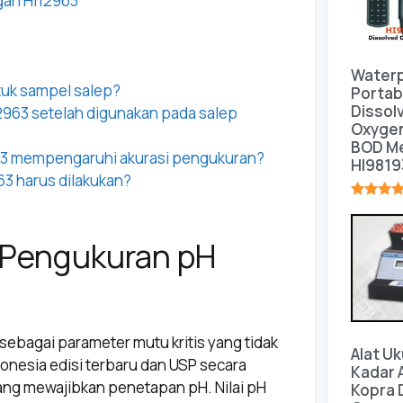
gan HI12963
Water
tuk sampel salep?
Portab
Dissol
963 setelah digunakan pada salep
Oxyge
BOD Me
963 mempengaruhi akurasi pengukuran?
HI9819
63 harus dilakukan?
★★★★
i Pengukuran pH
bagai parameter mutu kritis yang tidak
Alat Uk
donesia edisi terbaru dan USP secara
Kadar A
ang mewajibkan penetapan pH. Nilai pH
Kopra 