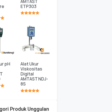
AMTAST
re
ETP303
★★★★★
★
ur pH
Alat Ukur
Viskositas
T
Digital
0
AMTAST NDJ-
8S
★
★★★★★
gori Produk Unggulan