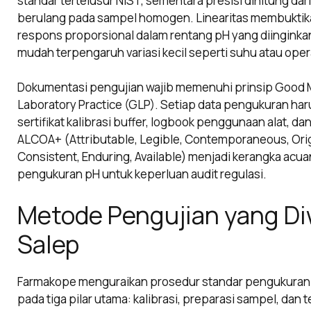
standar tertelusur NIST, sementara presisi dihitung da
berulang pada sampel homogen. Linearitas membukti
respons proporsional dalam rentang pH yang diinginka
mudah terpengaruh variasi kecil seperti suhu atau oper
Dokumentasi pengujian wajib memenuhi prinsip Good 
Laboratory Practice (GLP). Setiap data pengukuran har
sertifikat kalibrasi buffer, logbook penggunaan alat, dan
ALCOA+ (Attributable, Legible, Contemporaneous, Orig
Consistent, Enduring, Available) menjadi kerangka acu
pengukuran pH untuk keperluan audit regulasi.
Metode Pengujian yang Di
Salep
Farmakope menguraikan prosedur standar pengukuran 
pada tiga pilar utama: kalibrasi, preparasi sampel, dan 