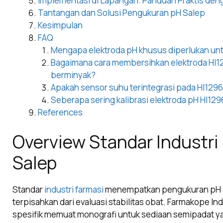
Implementasi di Lapangan: Panduan Praktis den
Tantangan dan Solusi Pengukuran pH Salep
Kesimpulan
FAQ
Mengapa elektroda pH khusus diperlukan un
Bagaimana cara membersihkan elektroda HI12
berminyak?
Apakah sensor suhu terintegrasi pada HI12
Seberapa sering kalibrasi elektroda pH HI129
References
Overview Standar Industr
Salep
Standar
industri farmasi
menempatkan pengukuran pH se
terpisahkan dari evaluasi stabilitas obat. Farmakope In
spesifik memuat monografi untuk sediaan semipadat y