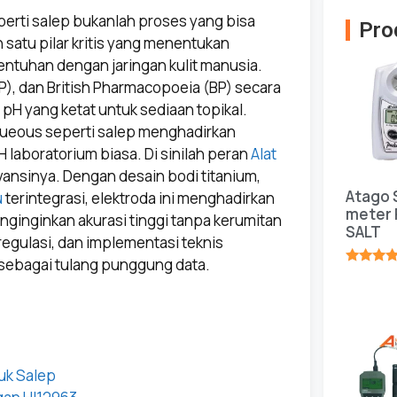
perti salep bukanlah proses yang bisa
Pro
 satu pilar kritis yang menentukan
entuhan dengan jaringan kulit manusia.
), dan British Pharmacopoeia (BP) secara
H yang ketat untuk sediaan topikal.
queous seperti salep menghadirkan
H laboratorium biasa. Di sinilah peran
Alat
sinya. Dengan desain bodi titanium,
Atago 
u
terintegrasi, elektroda ini menghadirkan
meter 
nginginkan akurasi tinggi tanpa kerumitan
SALT
regulasi, dan implementasi teknis
sebagai tulang punggung data.
★★★★
uk Salep