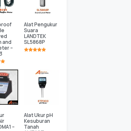
proof
Alat Pengukur
le
Suara
ved
LANDTEK
n and
SL5868P
ter –
3
★★★★★
★
ur
Alat Ukur pH
ir
Kesuburan
DMA1 –
Tanah