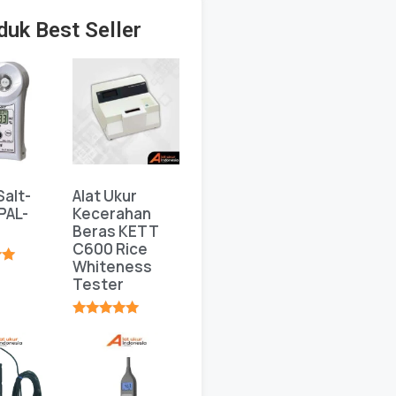
duk Best Seller
Salt-
Alat Ukur
PAL-
Kecerahan
Beras KETT
C600 Rice
Whiteness
★
Tester
★★★★★