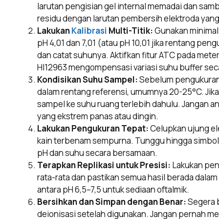
larutan pengisian gel internal memadai dan samb
residu dengan larutan pembersih elektroda yan
Lakukan
Kalibrasi
Multi-Titik:
Gunakan minimal d
pH 4,01 dan 7,01 (atau pH 10,01 jika rentang peng
dan catat suhunya. Aktifkan fitur ATC pada met
HI12963 mengompensasi variasi suhu buffer sec
Kondisikan Suhu Sampel:
Sebelum pengukuran,
dalam rentang referensi, umumnya 20-25°C. Jik
sampel ke suhu ruang terlebih dahulu. Jangan 
yang ekstrem panas atau dingin.
Lakukan Pengukuran Tepat:
Celupkan ujung ele
kain terbenam sempurna. Tunggu hingga simbol sta
pH dan suhu secara bersamaan.
Terapkan Replikasi untuk Presisi:
Lakukan peng
rata-rata dan pastikan semua hasil berada dalam
antara pH 6,5–7,5 untuk sediaan oftalmik.
Bersihkan dan Simpan dengan Benar:
Segera b
deionisasi setelah digunakan. Jangan pernah me