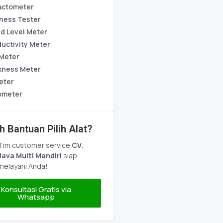
actometer
ness Tester
d Level Meter
uctivity Meter
Meter
kness Meter
eter
ometer
h Bantuan Pilih Alat?
Tim customer service
CV.
Java Multi Mandiri
siap
melayani Anda!
Konsultasi Gratis via
Whatsapp