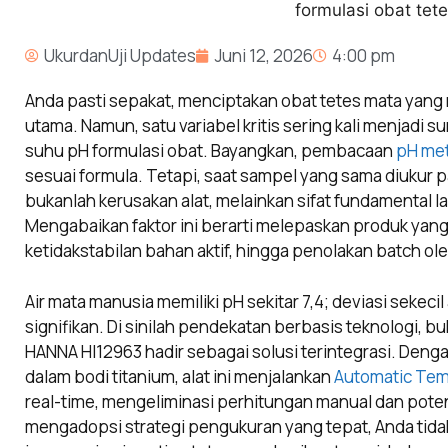
UkurdanUji Updates
Juni 12, 2026
4:00 pm
Anda pasti sepakat, menciptakan obat tetes mata yang 
utama. Namun, satu variabel kritis sering kali menjadi s
suhu pH formulasi obat. Bayangkan, pembacaan
pH me
sesuai formula. Tetapi, saat sampel yang sama diukur p
bukanlah kerusakan alat, melainkan sifat fundamental l
Mengabaikan faktor ini berarti melepaskan produk yang
ketidakstabilan bahan aktif, hingga penolakan batch oleh
Air mata manusia memiliki pH sekitar 7,4; deviasi sekec
signifikan. Di sinilah pendekatan berbasis teknologi, b
HANNA HI12963 hadir sebagai solusi terintegrasi. Den
dalam bodi titanium, alat ini menjalankan
Automatic Te
real-time, mengeliminasi perhitungan manual dan pot
mengadopsi strategi pengukuran yang tepat, Anda tid