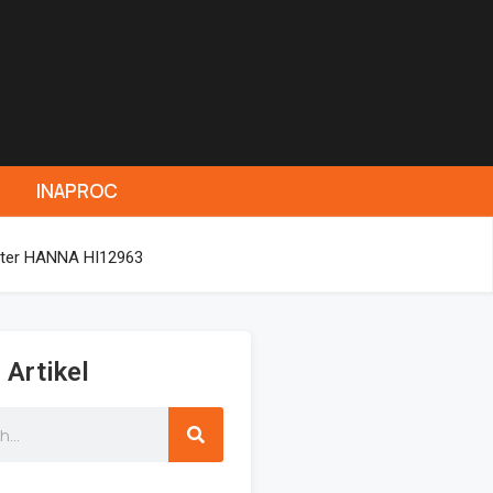
INAPROC
meter HANNA HI12963
 Artikel