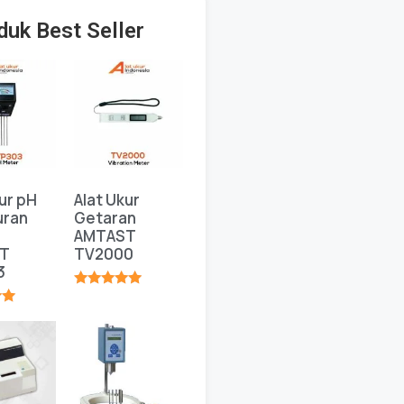
duk Best Seller
ur pH
Alat Ukur
uran
Getaran
AMTAST
T
TV2000
3
★★★★★
★