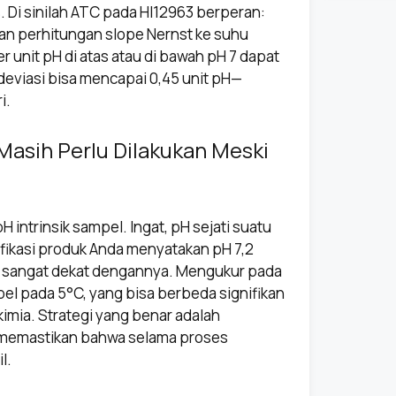
s. Di sinilah ATC pada HI12963 berperan:
n perhitungan slope Nernst ke suhu
r unit pH di atas atau di bawah pH 7 dapat
deviasi bisa mencapai 0,45 unit pH—
i.
asih Perlu Dilakukan Meski
ntrinsik sampel. Ingat, pH sejati suatu
sifikasi produk Anda menyatakan pH 7,2
 sangat dekat dengannya. Mengukur pada
l pada 5°C, yang bisa berbeda signifikan
imia. Strategi yang benar adalah
k memastikan bahwa selama proses
l.