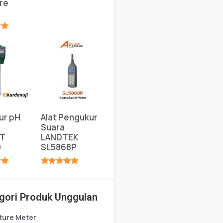
re
★★★★★
★
ur pH
Alat Pengukur
Suara
T
LANDTEK
0
SL5868P
★
★★★★★
gori Produk Unggulan
ture Meter