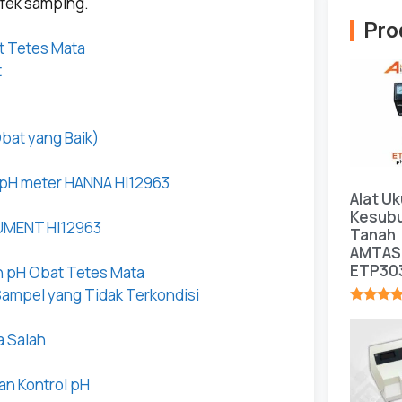
efek samping.
Pro
t Tetes Mata
t
at yang Baik)
 pH meter HANNA HI12963
Alat Uk
Kesub
RUMENT HI12963
Tanah
AMTAS
ETP30
n pH Obat Tetes Mata
ampel yang Tidak Terkondisi
★★★★
 Salah
an Kontrol pH