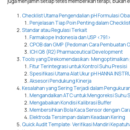
juga menjamin setiap tetes memberikan terapi, bukan 
Checklist Utama Pengendalian pH Formulasi Oba
Penjelasan Tiap Poin Penting dalam Checklis
Standar atau Regulasi Terkait
Farmakope Indonesia dan USP <791>
CPOB dan GMP (Pedoman Cara Pembuatan Ob
ICH Q8 (R2) Pharmaceutical Development
Tools yang Direkomendasikan: Mengoptimalkan
Fitur Terintegrasi untuk Kontrol Suhu Presisi
Spesifikasi Utama Alat Ukur pH HANNA INST
Aksesori Pendukung Kinerja
Kesalahan yang Sering Terjadi dalam Pengukura
Mengandalkan ATC untuk Mengoreksi Suhu S
Mengabaikan Kondisi Kalibrasi Buffer
Membersihkan Bola Kaca Sensor dengan Cara
Elektroda Tersimpan dalam Keadaan Kering
Quick Audit Template: Verifikasi Mandiri Kepatuh