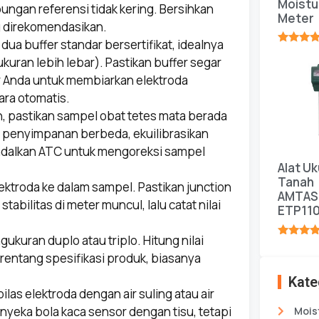
Moistu
ungan referensi tidak kering. Bersihkan
Meter
g direkomendasikan.
ua buffer standar bersertifikat, idealnya
★★★★
ukuran lebih lebar). Pastikan buffer segar
er Anda untuk membiarkan elektroda
ara otomatis.
 pastikan sampel obat tetes mata berada
a penyimpanan berbeda, ekuilibrasikan
andalkan ATC untuk mengoreksi sampel
Alat Uk
Tanah
ktroda ke dalam sampel. Pastikan junction
AMTAS
bilitas di meter muncul, lalu catat nilai
ETP11
ukuran duplo atau triplo. Hitung nilai
★★★★
 rentang spesifikasi produk, biasanya
Kate
ilas elektroda dengan air suling atau air
nyeka bola kaca sensor dengan tisu, tetapi
Mois