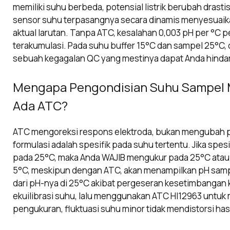
memiliki suhu berbeda, potensial listrik berubah drasti
sensor suhu terpasangnya secara dinamis menyesuaika
aktual larutan. Tanpa ATC, kesalahan 0,003 pH per °C pe
terakumulasi. Pada suhu buffer 15°C dan sampel 25°C, 
sebuah kegagalan QC yang mestinya dapat Anda hindar
Mengapa Pengondisian Suhu Sampel M
Ada ATC?
ATC mengoreksi respons elektroda, bukan mengubah pH i
formulasi adalah spesifik pada suhu tertentu. Jika spe
pada 25°C, maka Anda WAJIB mengukur pada 25°C atau
5°C, meskipun dengan ATC, akan menampilkan pH sampe
dari pH-nya di 25°C akibat pergeseran kesetimbangan k
ekuilibrasi suhu, lalu menggunakan ATC HI12963 untu
pengukuran, fluktuasi suhu minor tidak mendistorsi hasi