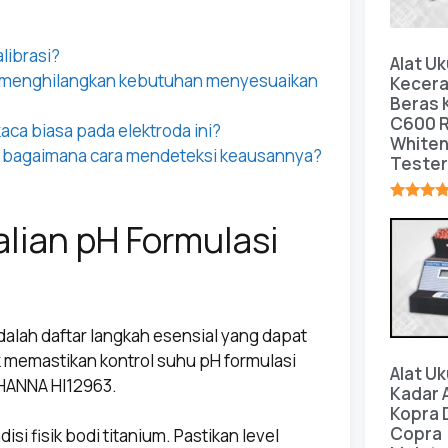
librasi?
Alat Uk
 menghilangkan kebutuhan menyesuaikan
Kecer
Beras
C600 R
ca biasa pada elektroda ini?
White
an bagaimana cara mendeteksi keausannya?
Tester
★★★★
lian pH Formulasi
dalah daftar langkah esensial yang dapat
 memastikan kontrol suhu pH formulasi
Alat Uk
 HANNA HI12963.
Kadar A
Kopra 
Copra
isi fisik bodi titanium. Pastikan level