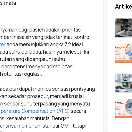
Artike
nyaman bagi pasien adalah prioritas
umber masalah yang tidak terlihat: kontrol
ter
Anda menunjukkan angka 7,2 ideal
ada suhu berbeda, hasilnya meleset. Ini
arutan yang dipengaruhi suhu.
 berpotensi menyebabkan iritasi,
 otoritas regulasi.
il apa pun dapat memicu sensasi perih yang
ukan sekadar prosedur, menjadi krusial.
gan sensor suhu terpasang yang menyatu
mperature Compensation (ATC)
secara
ensi kesalahan manusia. Dengan
ak hanya memenuhi standar GMP, tetapi