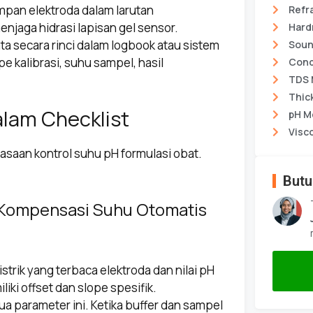
pan elektroda dalam larutan
Refr
njaga hidrasi lapisan gel sensor.
Hard
ta secara rinci dalam logbook atau sistem
Soun
lope kalibrasi, suhu sampel, hasil
Cond
TDS 
Thic
alam Checklist
pH M
Visc
asaan kontrol suhu pH formulasi obat.
Butu
n Kompensasi Suhu Otomatis
istrik yang terbaca elektroda dan nilai pH
liki offset dan slope spesifik.
a parameter ini. Ketika buffer dan sampel