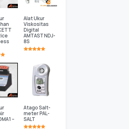
ur
Alat Ukur
ahan
Viskositas
 KETT
Digital
ice
AMTAST NDJ-
ness
8S
★★★★★
★
ur
Atago Salt-
ir
meter PAL-
DMA1 –
SALT