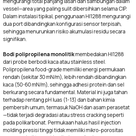
mengurangi total panjang lasan dan sambungan dalam
vessel—area yang paling sulit dibersihkan selama CIP.
Dalam instalasi tipikal, penggunaan HI1288 mengurangi
dua port dibandingkan konfigurasi sensor terpisah,
sehingga menurunkan risiko akumulasi residu secara
signifikan.
Bodi polipropilena monolitik
membedakan HI1288
dari probe berbodi kaca atau stainless steel.
Polipropilena food-grade memiliki energi permukaan
rendah (sekitar 30 mN/m), lebih rendah dibandingkan
kaca (50-60 mN/m), sehingga adhesi protein dan sel
berkurang secara fundamental. Material ini juga tahan
terhadap rentang pH luas (1-13) dan bahan kimia
pembersih umum, termasuk NaOH dan asam perasetat
—tidak terjadi degradasi atau stress cracking seperti
pada polikarbonat. Permukaan halus hasil injection
molding presisi tinggi tidak memiliki mikro-porositas