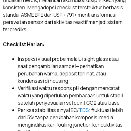
tindakan heroik, melainkan akumulasi disiplin kecil yang
konsisten. Mengadopsi checklist terstruktur berbasis
standar ASME BPE dan USP <791> mentransformasi
perawatan sensor dari aktivitas reaktif menjadi sistem
terprediksi.
Checklist Harian:
Inspeksi visual probe melalui sight glass atau
saat pengambilan sampel—perhatikan
perubahan warna, deposit terlihat, atau
kondensasi di housing
Verifikasi waktu respons pH dengan mencatat
waktu yang diperlukan pembacaan untuk stabil
setelah penyesuaian setpoint CO2 atau base
Periksa stabilitas sinyal EC/
TDS
: fluktuasi lebih
dari 5% tanpa perubahan komposisi media
mengindikasikan fouling junction konduktivitas