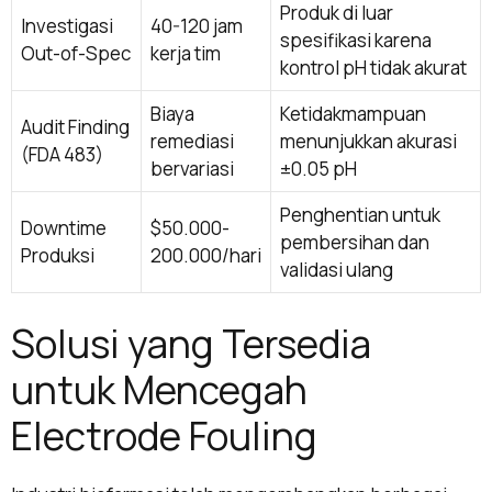
Produk di luar
Investigasi
40-120 jam
spesifikasi karena
Out-of-Spec
kerja tim
kontrol pH tidak akurat
Biaya
Ketidakmampuan
Audit Finding
remediasi
menunjukkan akurasi
(FDA 483)
bervariasi
±0.05 pH
Penghentian untuk
Downtime
$50.000-
pembersihan dan
Produksi
200.000/hari
validasi ulang
Solusi yang Tersedia
untuk Mencegah
Electrode Fouling