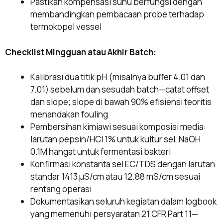
Pastikan kompensasi suhu berfungsi dengan
membandingkan pembacaan probe terhadap
termokopel vessel
Checklist Mingguan atau Akhir Batch:
Kalibrasi dua titik pH (misalnya buffer 4.01 dan
7.01) sebelum dan sesudah batch—catat offset
dan slope; slope di bawah 90% efisiensi teoritis
menandakan fouling
Pembersihan kimiawi sesuai komposisi media:
larutan pepsin/HCl 1% untuk kultur sel, NaOH
0.1M hangat untuk fermentasi bakteri
Konfirmasi konstanta sel EC/TDS dengan larutan
standar 1413 μS/cm atau 12.88 mS/cm sesuai
rentang operasi
Dokumentasikan seluruh kegiatan dalam logbook
yang memenuhi persyaratan 21 CFR Part 11—