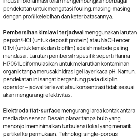
Industri biofarmasi telah mengembangkan berbagai
pendekatan untuk mengatasi fouling, masing-masing
dengan profil kelebihan dan keterbatasannya.
Pembersihan kimiawi terjadwal
menggunakan larutan
pepsin/HCl (untuk deposit protein) atau NaOH encer
0.1M (untuk lemak dan biofilm) adalah metode paling
mendasar. Larutan pembersih spesifik seperti Hanna
HI7061L diformulasikan untuk melarutkan kontaminan
organik tanpa merusak hidrasi gel layer kaca pH. Namun,
pendekatan ini sangat bergantung pada disiplin
operator—jadwal terlewat atau konsentrasi tidak sesuai
akan mengurangi efektivitas.
Elektroda flat-surface
mengurangi area kontak antara
media dan sensor. Desain planar tanpa bulb yang
menonjol meminimalkan turbulensi lokal yang menarik
partikel ke permukaan. Teknologi single-porous