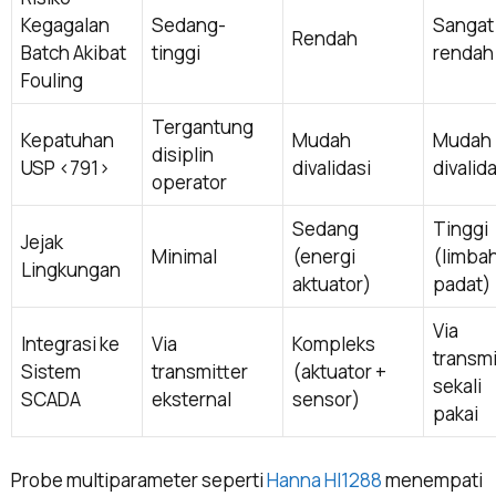
Kegagalan
Sedang-
Sangat
Rendah
Batch Akibat
tinggi
rendah
Fouling
Tergantung
Kepatuhan
Mudah
Mudah
disiplin
USP <791>
divalidasi
divalida
operator
Sedang
Tinggi
Jejak
Minimal
(energi
(limba
Lingkungan
aktuator)
padat)
Via
Integrasi ke
Via
Kompleks
transmi
Sistem
transmitter
(aktuator +
sekali
SCADA
eksternal
sensor)
pakai
Probe multiparameter seperti
Hanna HI1288
menempati