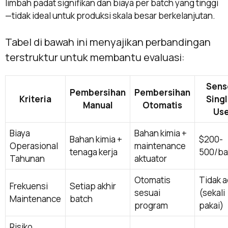
limbah padat signifikan dan biaya per batch yang tinggi
—tidak ideal untuk produksi skala besar berkelanjutan.
Tabel di bawah ini menyajikan perbandingan
terstruktur untuk membantu evaluasi:
Sens
Pembersihan
Pembersihan
Kriteria
Singl
Manual
Otomatis
Us
Biaya
Bahan kimia +
Bahan kimia +
$200-
Operasional
maintenance
tenaga kerja
500/ba
Tahunan
aktuator
Otomatis
Tidak 
Frekuensi
Setiap akhir
sesuai
(sekali
Maintenance
batch
program
pakai)
Risiko