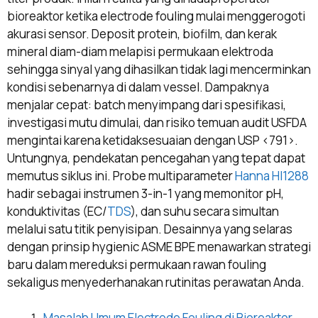
bioreaktor ketika electrode fouling mulai menggerogoti
akurasi sensor. Deposit protein, biofilm, dan kerak
mineral diam-diam melapisi permukaan elektroda
sehingga sinyal yang dihasilkan tidak lagi mencerminkan
kondisi sebenarnya di dalam vessel. Dampaknya
menjalar cepat: batch menyimpang dari spesifikasi,
investigasi mutu dimulai, dan risiko temuan audit USFDA
mengintai karena ketidaksesuaian dengan USP <791>.
Untungnya, pendekatan pencegahan yang tepat dapat
memutus siklus ini. Probe multiparameter
Hanna HI1288
hadir sebagai instrumen 3-in-1 yang memonitor pH,
konduktivitas (EC/
TDS
), dan suhu secara simultan
melalui satu titik penyisipan. Desainnya yang selaras
dengan prinsip hygienic ASME BPE menawarkan strategi
baru dalam mereduksi permukaan rawan fouling
sekaligus menyederhanakan rutinitas perawatan Anda.
Masalah Umum Electrode Fouling di Bioreaktor