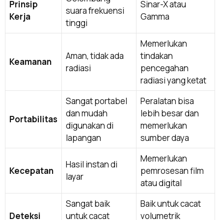
Prinsip
Sinar-X atau
suara frekuensi
Kerja
Gamma
tinggi
Memerlukan
Aman, tidak ada
tindakan
Keamanan
radiasi
pencegahan
radiasi yang ketat
Sangat portabel
Peralatan bisa
dan mudah
lebih besar dan
Portabilitas
digunakan di
memerlukan
lapangan
sumber daya
Memerlukan
Hasil instan di
Kecepatan
pemrosesan film
layar
atau digital
Sangat baik
Baik untuk cacat
Deteksi
untuk cacat
volumetrik