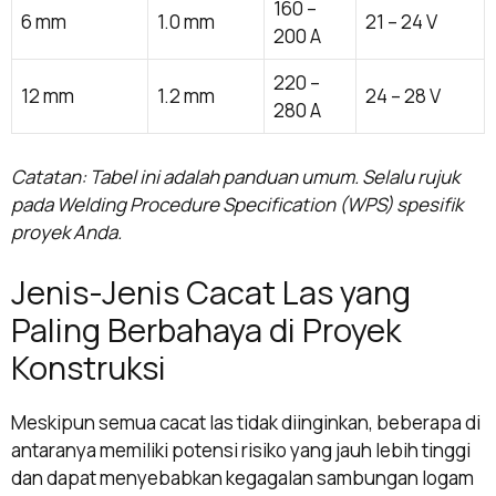
160 –
6 mm
1.0 mm
21 – 24 V
200 A
220 –
12 mm
1.2 mm
24 – 28 V
280 A
Catatan: Tabel ini adalah panduan umum. Selalu rujuk
pada Welding Procedure Specification (WPS) spesifik
proyek Anda.
Jenis-Jenis Cacat Las yang
Paling Berbahaya di Proyek
Konstruksi
Meskipun semua cacat las tidak diinginkan, beberapa di
antaranya memiliki potensi risiko yang jauh lebih tinggi
dan dapat menyebabkan kegagalan sambungan logam