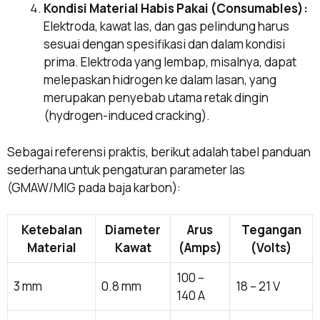
Kondisi Material Habis Pakai (Consumables):
Elektroda, kawat las, dan gas pelindung harus
sesuai dengan spesifikasi dan dalam kondisi
prima. Elektroda yang lembap, misalnya, dapat
melepaskan hidrogen ke dalam lasan, yang
merupakan penyebab utama retak dingin
(hydrogen-induced cracking).
Sebagai referensi praktis, berikut adalah tabel panduan
sederhana untuk pengaturan parameter las
(GMAW/MIG pada baja karbon):
Ketebalan
Diameter
Arus
Tegangan
Material
Kawat
(Amps)
(Volts)
100 –
3 mm
0.8 mm
18 – 21 V
140 A