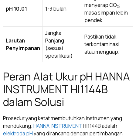
menyerap CO₂;
pH 10.01
1-3 bulan
masa simpan lebih
pendek.
Jangka
Pastikan tidak
Larutan
Panjang
terkontaminasi
Penyimpanan
(sesuai
atau menguap.
spesifikasi)
Peran Alat Ukur pH HANNA
INSTRUMENT HI1144B
dalam Solusi
Prosedur yang ketat membutuhkan instrumen yang
mendukung.
HANNA INSTRUMENT
HI1144B adalah
elektroda pH
yang dirancang dengan pertimbangan