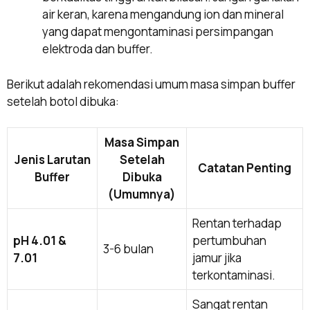
air keran, karena mengandung ion dan mineral
yang dapat mengontaminasi persimpangan
elektroda dan buffer.
Berikut adalah rekomendasi umum masa simpan buffer
setelah botol dibuka:
Masa Simpan
Jenis Larutan
Setelah
Catatan Penting
Buffer
Dibuka
(Umumnya)
Rentan terhadap
pH 4.01 &
pertumbuhan
3-6 bulan
7.01
jamur jika
terkontaminasi.
Sangat rentan