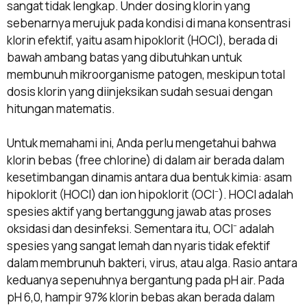
sangat tidak lengkap. Under dosing klorin yang
sebenarnya merujuk pada kondisi di mana konsentrasi
klorin efektif, yaitu asam hipoklorit (HOCl), berada di
bawah ambang batas yang dibutuhkan untuk
membunuh mikroorganisme patogen, meskipun total
dosis klorin yang diinjeksikan sudah sesuai dengan
hitungan matematis.
Untuk memahami ini, Anda perlu mengetahui bahwa
klorin bebas (free chlorine) di dalam air berada dalam
kesetimbangan dinamis antara dua bentuk kimia: asam
hipoklorit (HOCl) dan ion hipoklorit (OCl⁻). HOCl adalah
spesies aktif yang bertanggung jawab atas proses
oksidasi dan desinfeksi. Sementara itu, OCl⁻ adalah
spesies yang sangat lemah dan nyaris tidak efektif
dalam membrunuh bakteri, virus, atau alga. Rasio antara
keduanya sepenuhnya bergantung pada pH air. Pada
pH 6,0, hampir 97% klorin bebas akan berada dalam