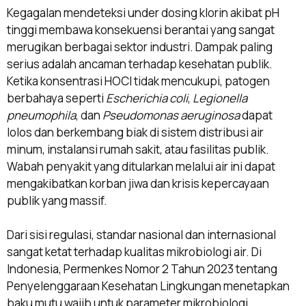
Kegagalan mendeteksi under dosing klorin akibat pH
tinggi membawa konsekuensi berantai yang sangat
merugikan berbagai sektor industri. Dampak paling
serius adalah ancaman terhadap kesehatan publik.
Ketika konsentrasi HOCl tidak mencukupi, patogen
berbahaya seperti
Escherichia coli
,
Legionella
pneumophila
, dan
Pseudomonas aeruginosa
dapat
lolos dan berkembang biak di sistem distribusi air
minum, instalansi rumah sakit, atau fasilitas publik.
Wabah penyakit yang ditularkan melalui air ini dapat
mengakibatkan korban jiwa dan krisis kepercayaan
publik yang massif.
Dari sisi regulasi, standar nasional dan internasional
sangat ketat terhadap kualitas mikrobiologi air. Di
Indonesia, Permenkes Nomor 2 Tahun 2023 tentang
Penyelenggaraan Kesehatan Lingkungan menetapkan
baku mutu wajib untuk parameter mikrobiologi.