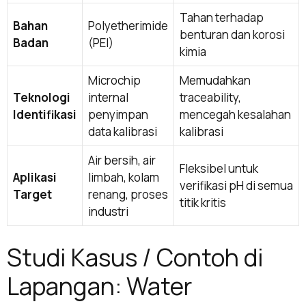
Tahan terhadap
Bahan
Polyetherimide
benturan dan korosi
Badan
(PEI)
kimia
Microchip
Memudahkan
Teknologi
internal
traceability,
Identifikasi
penyimpan
mencegah kesalahan
data kalibrasi
kalibrasi
Air bersih, air
Fleksibel untuk
Aplikasi
limbah, kolam
verifikasi pH di semua
Target
renang, proses
titik kritis
industri
Studi Kasus / Contoh di
Lapangan: Water