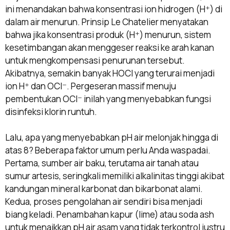
ini menandakan bahwa konsentrasi ion hidrogen (H⁺) di
dalam air menurun. Prinsip Le Chatelier menyatakan
bahwa jika konsentrasi produk (H⁺) menurun, sistem
kesetimbangan akan menggeser reaksi ke arah kanan
untuk mengkompensasi penurunan tersebut.
Akibatnya, semakin banyak HOCl yang terurai menjadi
ion H⁺ dan OCl⁻. Pergeseran massif menuju
pembentukan OCl⁻ inilah yang menyebabkan fungsi
disinfeksi klorin runtuh.
Lalu, apa yang menyebabkan pH air melonjak hingga di
atas 8? Beberapa faktor umum perlu Anda waspadai.
Pertama, sumber air baku, terutama air tanah atau
sumur artesis, seringkali memiliki alkalinitas tinggi akibat
kandungan mineral karbonat dan bikarbonat alami.
Kedua, proses pengolahan air sendiri bisa menjadi
biang keladi. Penambahan kapur (lime) atau soda ash
untuk menaikkan pH air asam yang tidak terkontrol justru