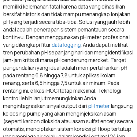
memiliki kelemahan fatal karena data yang dihasilkan
bersifat historis dan tidak mampu menangkap lonjakan
pH yang terjadi secara tiba-tiba. Solusi yang jauh lebih
andal adalah penerapan sistem pemantauan secara
kontinyu. Dengan menggunakan pH meter profesional
yang dilengkapi fitur
data logging
, Anda dapat melihat
tren perubahan pH sepanjang hari dan mengidentifikasi
jam-jam kritis di mana pH cenderung meroket. Target
pengendalian yang ideal adalah mempertahankan pH
pada rentang 6,8 hingga 7,8 untuk aplikasi kolam
renang, serta 6,5 hingga 7,5 untuk air minum. Pada
rentang ini, efikasi HOCl tetap maksimal. Teknologi
kontrol lebih lanjut memungkinkan Anda
mengintegrasikan sinyal output dari
pH meter
langsung
ke dosing pump yang akan menginjeksikan asam
(seperti karbon dioksida atau asam sulfat encer) secara
otomatis, menciptakan sistem koreksi pH loop tertutup
yang menjaga air selalu dalam kondisi optimal 24 jam.