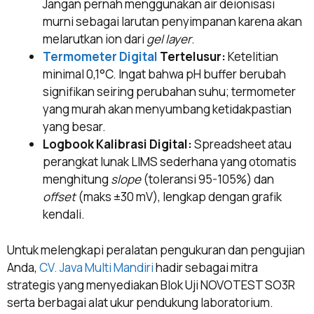
Jangan pernah menggunakan air deionisasi
murni sebagai larutan penyimpanan karena akan
melarutkan ion dari
gel layer
.
Termometer Digital
Tertelusur:
Ketelitian
minimal 0,1°C. Ingat bahwa pH buffer berubah
signifikan seiring perubahan suhu; termometer
yang murah akan menyumbang ketidakpastian
yang besar.
Logbook Kalibrasi Digital:
Spreadsheet atau
perangkat lunak LIMS sederhana yang otomatis
menghitung
slope
(toleransi 95-105%) dan
offset
(maks ±30 mV), lengkap dengan grafik
kendali.
Untuk melengkapi peralatan pengukuran dan pengujian
Anda,
CV. Java Multi Mandiri
hadir sebagai mitra
strategis yang menyediakan Blok Uji NOVOTEST SO3R
serta berbagai alat ukur pendukung laboratorium.