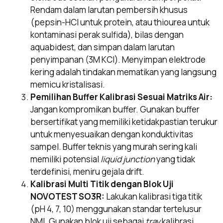
Rendam dalam larutan pembersih khusus
(pepsin-HCl untuk protein, atau thiourea untuk
kontaminasi perak sulfida), bilas dengan
aquabidest, dan simpan dalam larutan
penyimpanan (3M KCl). Menyimpan elektrode
kering adalah tindakan mematikan yang langsung
memicu kristalisasi.
Pemilihan Buffer Kalibrasi Sesuai Matriks Air:
Jangan kompromikan buffer. Gunakan buffer
bersertifikat yang memiliki ketidakpastian terukur
untuk menyesuaikan dengan konduktivitas
sampel. Buffer teknis yang murah sering kali
memiliki potensial
liquid junction
yang tidak
terdefinisi, meniru gejala drift.
Kalibrasi Multi Titik dengan Blok Uji
NOVOTEST SO3R:
Lakukan kalibrasi tiga titik
(pH 4, 7, 10) menggunakan standar tertelusur
NMI. Gunakan blok uji sebagai
tray
kalibrasi