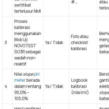
#…
atau
sertifikat
terk
tertelusur NMI
Proses
kalibrasi
menggunakan
Berh
Foto atau
Blok Uji
meng
3
Ya / Tidak
checklist
NOVOTEST
gelas
kalibrasi
SO3R sebagai
beka
wadah non-
reaktif
Nilai
slope
pH
Bers
meter
berada
Logbook
ganti
4
dalam rentang
Ya / Tidak
kalibrasi
elekt
95,0% –
(nilai mV)
slop
105,0%
bata
Hasil verifikasi
Inves