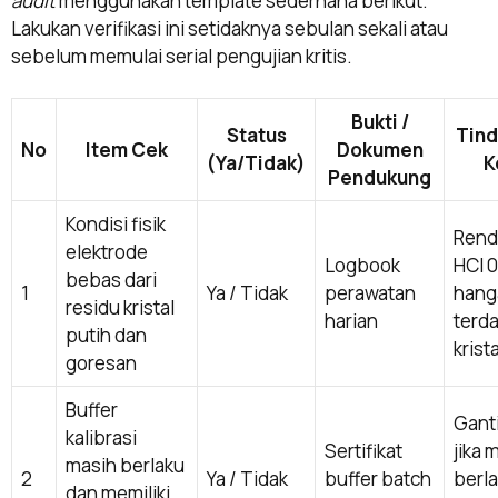
audit
menggunakan template sederhana berikut.
Lakukan verifikasi ini setidaknya sebulan sekali atau
sebelum memulai serial pengujian kritis.
Bukti /
Status
Tind
No
Item Cek
Dokumen
(Ya/Tidak)
K
Pendukung
Kondisi fisik
Rend
elektrode
Logbook
HCl 0
bebas dari
1
Ya / Tidak
perawatan
hanga
residu kristal
harian
terd
putih dan
krista
goresan
Buffer
Ganti
kalibrasi
Sertifikat
jika 
masih berlaku
2
Ya / Tidak
buffer batch
berla
dan memiliki