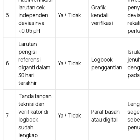
larutan cek
Grafik
pen
5
independen
Ya / Tidak
kendali
devia
deviasinya
verifikasi
rekal
<0,05 pH
perl
Larutan
pengisi
Isi u
referensi
Logbook
jenu
6
Ya / Tidak
diganti dalam
penggantian
deng
30 hari
pada
terakhir
Tanda tangan
teknisi dan
Leng
verifikator di
Paraf basah
sege
7
Ya / Tidak
logbook
atau digital
sebe
sudah
pen
lengkap