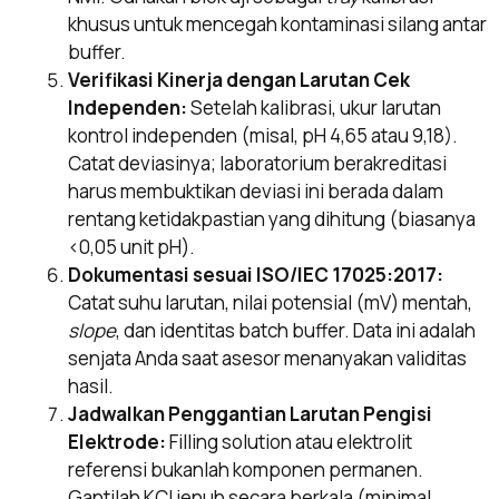
khusus untuk mencegah kontaminasi silang antar
buffer.
Verifikasi Kinerja dengan Larutan Cek
Independen:
Setelah kalibrasi, ukur larutan
kontrol independen (misal, pH 4,65 atau 9,18).
Catat deviasinya; laboratorium berakreditasi
harus membuktikan deviasi ini berada dalam
rentang ketidakpastian yang dihitung (biasanya
<0,05 unit pH).
Dokumentasi sesuai ISO/IEC 17025:2017:
Catat suhu larutan, nilai potensial (mV) mentah,
slope
, dan identitas batch buffer. Data ini adalah
senjata Anda saat asesor menanyakan validitas
hasil.
Jadwalkan Penggantian Larutan Pengisi
Elektrode:
Filling solution atau elektrolit
referensi bukanlah komponen permanen.
Gantilah KCl jenuh secara berkala (minimal