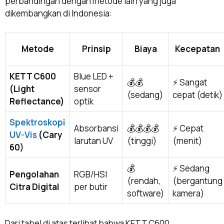
perbandingan dengan metode lain yang juga
dikembangkan di Indonesia:
Metode
Prinsip
Biaya
Kecepatan
KETT C600
Blue LED +
💰💰
⚡ Sangat
(Light
sensor
(sedang)
cepat (detik)
Reflectance)
optik
Spektroskopi
Absorbansi
💰💰💰💰
⚡ Cepat
UV-Vis
(Cary
larutan UV
(tinggi)
(menit)
60)
💰
⚡ Sedang
Pengolahan
RGB/HSI
(rendah,
(bergantung
Citra Digital
per butir
software)
kamera)
Dari tabel di atas terlihat bahwa KETT C600