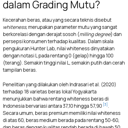
dalam Grading Mutu?
Kecerahan beras, atau yang secara teknis disebut
whiteness
, merupakan parameter mutu yang sangat
berkorelasi dengan derajat sosoh (
milling degree
) dan
persepsi konsumen terhadap kualitas. Dalam skala
pengukuran Hunter Lab, nilai whiteness dinyatakan
dengan notasi L pada rentang 0 (gelap) hingga 100
(terang). Semakin tinggi nilai L, semakin putih dan cerah
tampilan beras.
Penelitian yang dilakukan oleh Indrasari et al. (2020)
terhadap 18 varietas beras lokal Yogyakarta
menunjukkan bahwa rentang whiteness beras di
[3]
Indonesia bervariasi antara 37,10 hingga 57,90
.
Secara umum, beras premium memiliki nilai whiteness
di atas 60, beras medium berada pada rentang 50-60,
dan beras dengan kualitas rendah berada di bawah 50.