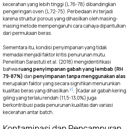
kecerahan yang lebih tinggi (L 76-78) dibandingkan
pengeringan oven (L 72-75). Perbedaan ini terjadi
karena struktur porous yang dihasilkan oleh masing-
masing metode mempengaruhi cara cahaya dipantulkan
dari permukaan beras.
Sementara itu, kondisi penyimpanan yang tidak
memadai menjadi faktor kritis penurunan mutu.
Penelitian Sarastuti et al. (2018) mengidentifikasi
bahwa
ruang penyimpanan gabah yang lembab (RH
79-87%)
dan
penyimpanan tanpa menggunakan alas
merupakan faktor yang secara signifikan menurunkan
2]
kualitas beras yang dihasilkan
. [Kadar air gabah kering
giling yang terlalu rendah (11,5-13,0%) juga
berkontribusi pada penurunan kualitas dan variasi
kecerahan antar batch.
Kontaminasi dan Pencampuran