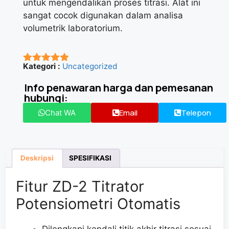
untuk mengendalikan proses titrasi. Alat ini
sangat cocok digunakan dalam analisa
volumetrik laboratorium.
Kategori :
Uncategorized
★★★★★
Info penawaran harga dan pemesanan
hubungi:
Email
Telepon
Chat WA
Deskripsi
SPESIFIKASI
Fitur ZD-2 Titrator
Potensiometri Otomatis