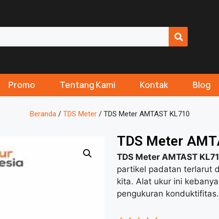
Promo
Tentang Kami
Kontak
Blog
Beranda
/
TDS Meter
/ TDS Meter AMTAST KL710
TDS Meter AMT
TDS Meter AMTAST KL7
partikel padatan terlarut 
kita. Alat ukur ini keba
pengukuran konduktifitas.