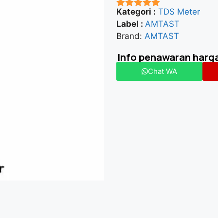
Kategori :
TDS Meter
★★★★★
Label :
AMTAST
Brand:
AMTAST
Info penawaran harg
Chat WA