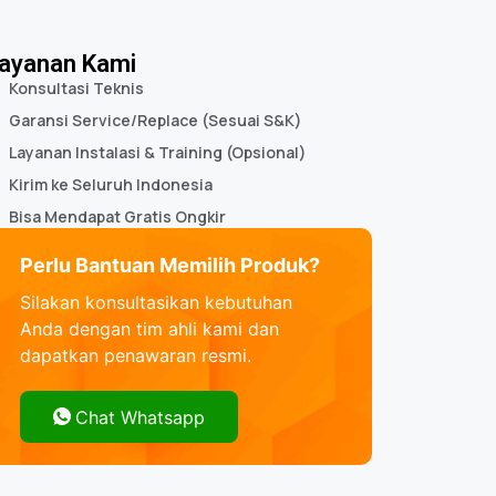
ayanan Kami
Konsultasi Teknis
Garansi Service/Replace (Sesuai S&K)
Layanan Instalasi & Training (Opsional)
Kirim ke Seluruh Indonesia
Bisa Mendapat Gratis Ongkir
Perlu Bantuan Memilih Produk?
Silakan konsultasikan kebutuhan
Anda dengan tim ahli kami dan
dapatkan penawaran resmi.
Chat Whatsapp