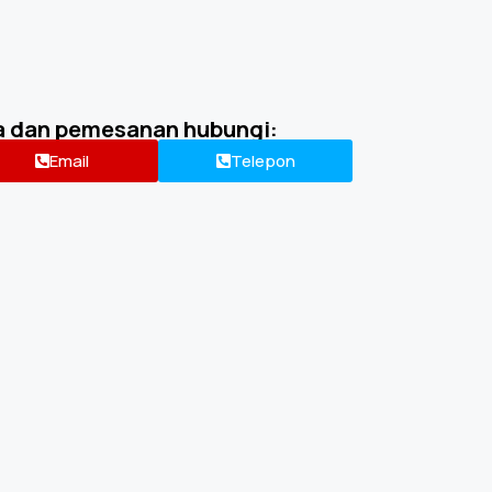
a dan pemesanan hubungi:
Email
Telepon