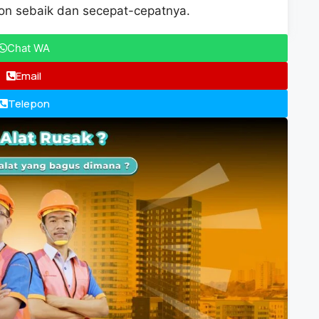
on sebaik dan secepat-cepatnya.
Chat WA
Email
Telepon