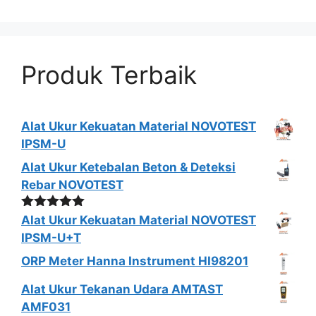
Produk Terbaik
Alat Ukur Kekuatan Material NOVOTEST
IPSM-U
Alat Ukur Ketebalan Beton & Deteksi
Rebar NOVOTEST
Dinilai
5.00
Alat Ukur Kekuatan Material NOVOTEST
dari 5
IPSM-U+T
ORP Meter Hanna Instrument HI98201
Alat Ukur Tekanan Udara AMTAST
AMF031