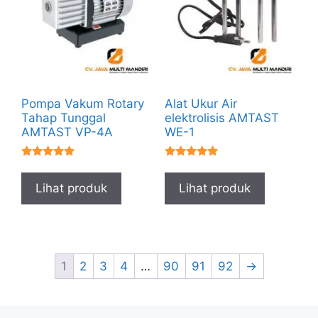
Pompa Vakum Rotary
Alat Ukur Air
Tahap Tunggal
elektrolisis AMTAST
AMTAST VP-4A
WE-1
★★★★★
★★★★★
Lihat produk
Lihat produk
1
2
3
4
…
90
91
92
→