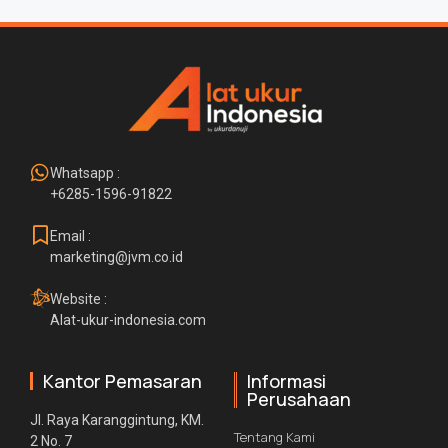
Whatsapp :
+6285-1596-91822
Email :
marketing@jvm.co.id
Website :
Alat-ukur-indonesia.com
Kantor Pemasaran
Informasi
Perusahaan
Jl. Raya Karanggintung, KM.
Tentang Kami
2 No. 7