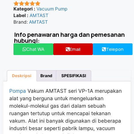
Kategori :
Vacuum Pump
★★★★★
Label :
AMTAST
Brand:
AMTAST
Info penawaran harga dan pemesanan
hubungi:
Email
Telepon
Chat WA
Deskripsi
Brand
SPESIFIKASI
Pompa
Vakum AMTAST seri VP-1A merupakan
alat yang berguna untuk mengeluarkan
molekul-molekul gas dari dalam sebuah
ruangan tertutup untuk mencapai tekanan
vakum. Alat ini banyak digunakan di beberapa
industri besar seperti pabrik lampu, vacuum