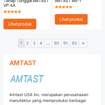
Tahap Tunggal AMTAST
AMTAST WE-1
VP-4A
★★★★★
★★★★★
Lihat produk
Lihat produk
1
2
3
4
…
90
91
92
→
AMTAST
Amtast USA Inc. merupakan perusahaaan
manufaktur yang memproduksi berbagai