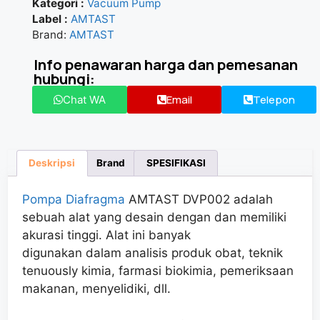
Kategori :
Vacuum Pump
★★★★★
Label :
AMTAST
Brand:
AMTAST
Info penawaran harga dan pemesanan
hubungi:
Email
Telepon
Chat WA
Deskripsi
Brand
SPESIFIKASI
Pompa Diafragma
AMTAST DVP002 adalah
sebuah alat yang desain dengan dan memiliki
akurasi tinggi. Alat ini banyak
digunakan dalam analisis produk obat, teknik
tenuously kimia, farmasi biokimia, pemeriksaan
makanan, menyelidiki, dll.