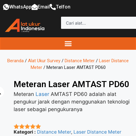
WhatsApp
Email
Telfon
Beranda
/
Alat Ukur Survey
/
Distance Meter
/
Laser Distance
Meter
/ Meteran Laser AMTAST PD60
Meteran Laser AMTAST PD60
Meteran
Laser
AMTAST PD60 adalah alat
pengukur jarak dengan menggunakan teknologi
laser sebagai pengukuranya
Kategori :
Distance Meter
,
Laser Distance Meter
★★★★★