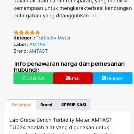
dalam air atau cairan transparan, yang memiliki
kemampuan untuk mengkarakterisasi kandungan
butir gabah yang ditangguhkan ini.
Kategori :
Turbidity Meter
★★★★★
Label :
AMTAST
Brand:
AMTAST
Info penawaran harga dan pemesanan
hubungi:
Email
Telepon
Chat WA
Deskripsi
Brand
SPESIFIKASI
Lab Grade Bench Turbidity Meter AMTAST
TU024 adalah alat yang digunakan untuk