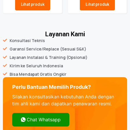
Lihat produk
Lihat produk
Layanan Kami
Konsultasi Teknis
Garansi Service/Replace (Sesuai S&K)
Layanan Instalasi & Training (Opsional)
Kirim ke Seluruh Indonesia
Bisa Mendapat Gratis Ongkir
Perlu Bantuan Memilih Produk?
Silakan konsultasikan kebutuhan Anda dengan
tim ahli kami dan dapatkan penawaran resmi.
Chat Whatsapp