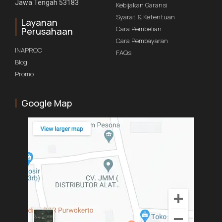
Jawa Tengah 53183
Kebijakan Garansi
Syarat & Ketentuan
Layanan
Cara Pembelian
Perusahaan
Cara Pembayaran
INAPROC
FAQs
Blog
Promo
Google Map