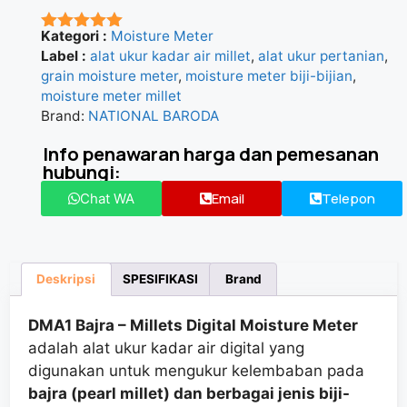
Kategori :
Moisture Meter
★★★★★
Label :
alat ukur kadar air millet
,
alat ukur pertanian
,
grain moisture meter
,
moisture meter biji-bijian
,
moisture meter millet
Brand:
NATIONAL BARODA
Info penawaran harga dan pemesanan
hubungi:
Email
Telepon
Chat WA
Deskripsi
SPESIFIKASI
Brand
DMA1 Bajra – Millets Digital Moisture Meter
adalah alat ukur kadar air digital yang
digunakan untuk mengukur kelembaban pada
bajra (pearl millet) dan berbagai jenis biji-