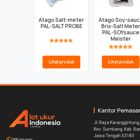
Atago Salt-meter
Atago Soy-sau
PAL-SALT PROBE
Brix-Salt Mete
PAL-SOYsauce
Meister
★★★★★
★★★★★
Lihat produk
Lihat produk
Kantor Pemasa
Jl. Raya Karanggintung,
Kec. Sumbang, Kab. B
Jawa Tengah 53183
Whatsapp :