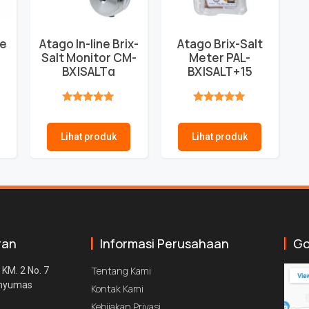
ce
Atago In-line Brix-
Atago Brix-Salt
r
Salt Monitor CM-
Meter PAL-
BX|SALTα
BX|SALT+15
★★★★★
★★★★★
Lihat produk
Lihat produk
ran
Informasi Perusahaan
Go
Tentang Kami
 KM. 2 No. 7
anyumas
Kontak Kami
Kebijakan Privasi