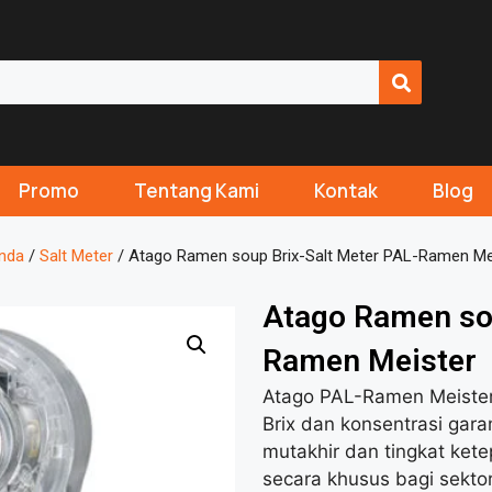
Promo
Tentang Kami
Kontak
Blog
nda
/
Salt Meter
/ Atago Ramen soup Brix-Salt Meter PAL-Ramen Me
Atago Ramen sou
Ramen Meister
Atago PAL-Ramen Meister
Brix dan konsentrasi gar
mutakhir dan tingkat kete
secara khusus bagi sekto