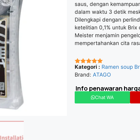
saus, dengan kemampuan 
dalam waktu 3 detik mesk
Dilengkapi dengan perlind
ketelitian 0,1% untuk Br
Meister menjamin pengelo
mempertahankan cita rasa
Kategori :
Ramen soup Bri
★★★★★
Brand:
ATAGO
Info penawaran harg
Chat WA