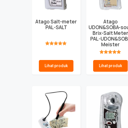
Atago Salt-meter
Atago
PAL-SALT
UDON&SOBA-so
Brix-Salt Mete
PAL-UDON&SOB
Meister
★★★★★
★★★★★
Lihat produk
Lihat produk