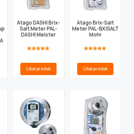
Atago DASHI Brix-
Atago Brix-Salt
up
Salt Meter PAL-
Meter PAL-BX|SALT
r
DASHI Meister
Mohr
A
★★★★★
★★★★★
Lihat produk
Lihat produk