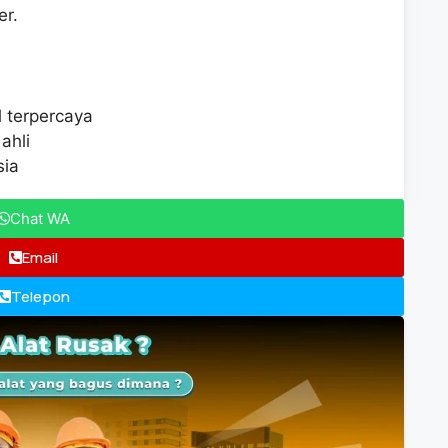
er.
l terpercaya
ahli
sia
Chat WA
Email
Telepon