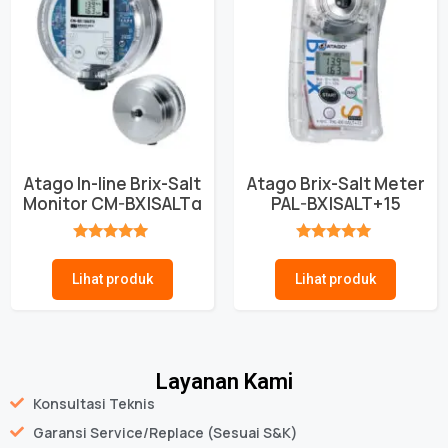
Atago In-line Brix-Salt
Atago Brix-Salt Meter
Monitor CM-BX|SALTα
PAL-BX|SALT+15
★★★★★
★★★★★
Lihat produk
Lihat produk
Layanan Kami
Konsultasi Teknis
Garansi Service/Replace (Sesuai S&K)