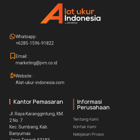
Whatsapp :
+6285-1596-91822
Email :
marketing@jvm.co.id
Website :
Alat-ukur-indonesia.com
Kantor Pemasaran
Informasi
Perusahaan
Jl. Raya Karanggintung, KM.
Tentang Kami
2 No. 7
Kontak Kami
Kec. Sumbang, Kab.
Banyumas
Kebijakan Privasi
Jawa Tengah 53183