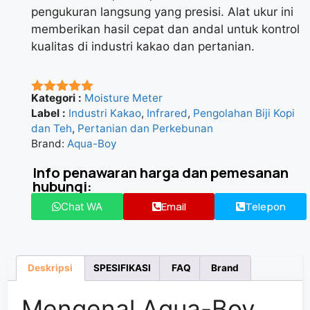
pengukuran langsung yang presisi. Alat ukur ini
memberikan hasil cepat dan andal untuk kontrol
kualitas di industri kakao dan pertanian.
Kategori :
Moisture Meter
★★★★★
Label :
Industri Kakao
,
Infrared
,
Pengolahan Biji Kopi
dan Teh
,
Pertanian dan Perkebunan
Brand:
Aqua-Boy
Info penawaran harga dan pemesanan
hubungi:
Email
Telepon
Chat WA
Deskripsi
SPESIFIKASI
FAQ
Brand
Mengenal Aqua-Boy