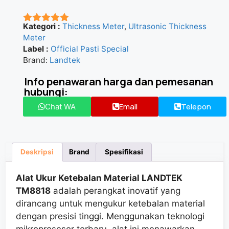
Kategori :
Thickness Meter
,
Ultrasonic Thickness
★★★★★
Meter
Label :
Official Pasti Special
Brand:
Landtek
Info penawaran harga dan pemesanan
hubungi:
Email
Telepon
Chat WA
Deskripsi
Brand
Spesifikasi
Alat Ukur Ketebalan Material LANDTEK
TM8818
adalah perangkat inovatif yang
dirancang untuk mengukur ketebalan material
dengan presisi tinggi. Menggunakan teknologi