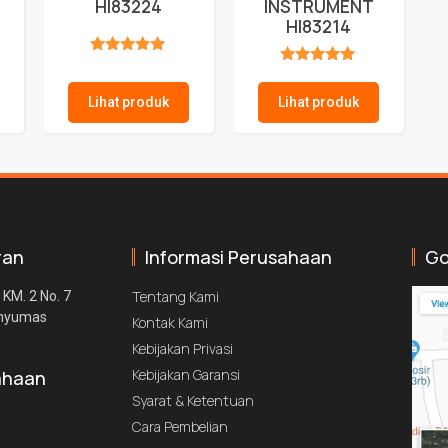
HI83224
INSTRUMENT
HI83214
★★★★★
★★★★★
Lihat produk
Lihat produk
ran
Informasi Perusahaan
Go
Tentang Kami
 KM. 2 No. 7
anyumas
Kontak Kami
Kebijakan Privasi
Kebijakan Garansi
ahaan
Syarat & Ketentuan
Cara Pembelian