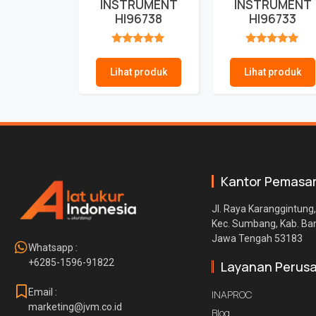
INSTRUMENT
INSTRUMENT
HI96738
HI96733
★★★★★
★★★★★
Lihat produk
Lihat produk
Kantor Pemasa
Jl. Raya Karanggintung,
Kec. Sumbang, Kab. B
Jawa Tengah 53183
Whatsapp :
+6285-1596-91822
Layanan Perus
Email :
INAPROC
marketing@jvm.co.id
Blog