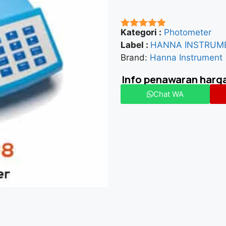
Kategori :
Photometer
★★★★★
Label :
HANNA INSTRUM
Brand:
Hanna Instrument
Info penawaran harg
Chat WA