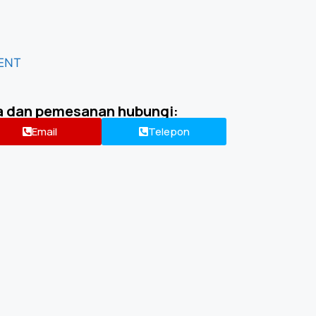
ENT
a dan pemesanan hubungi:
Email
Telepon