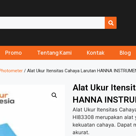
Promo
Tentang Kami
Kontak
Blog
Photometer
/ Alat Ukur Itensitas Cahaya Larutan HANNA INSTRUME
Alat Ukur Itensi
HANNA INSTRU
Alat Ukur Itensitas Ca
HI83308 merupakan alat 
kekuatan cahaya. Dapat m
akurat.