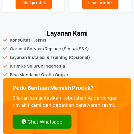
Lihat produk
Lihat produk
Layanan Kami
Konsultasi Teknis
Garansi Service/Replace (Sesuai S&K)
Layanan Instalasi & Training (Opsional)
Kirim ke Seluruh Indonesia
Bisa Mendapat Gratis Ongkir
Perlu Bantuan Memilih Produk?
Silakan konsultasikan kebutuhan Anda dengan
tim ahli kami dan dapatkan penawaran resmi.
Chat Whatsapp