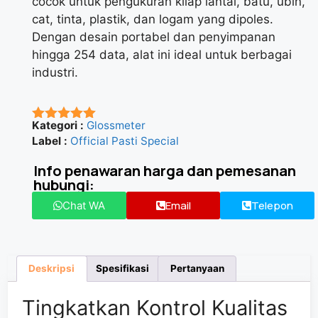
cocok untuk pengukuran kilap lantai, batu, ubin,
cat, tinta, plastik, dan logam yang dipoles.
Dengan desain portabel dan penyimpanan
hingga 254 data, alat ini ideal untuk berbagai
industri.
Kategori :
Glossmeter
★★★★★
Label :
Official Pasti Special
Info penawaran harga dan pemesanan
hubungi:
Email
Telepon
Chat WA
Deskripsi
Spesifikasi
Pertanyaan
Tingkatkan Kontrol Kualitas