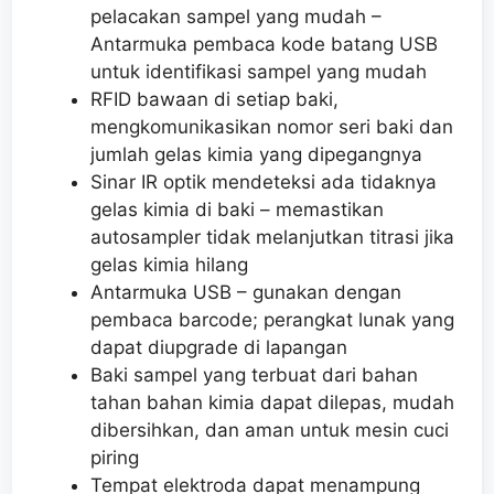
pelacakan sampel yang mudah –
Antarmuka pembaca kode batang USB
untuk identifikasi sampel yang mudah
RFID bawaan di setiap baki,
mengkomunikasikan nomor seri baki dan
jumlah gelas kimia yang dipegangnya
Sinar IR optik mendeteksi ada tidaknya
gelas kimia di baki – memastikan
autosampler tidak melanjutkan titrasi jika
gelas kimia hilang
Antarmuka USB – gunakan dengan
pembaca barcode; perangkat lunak yang
dapat diupgrade di lapangan
Baki sampel yang terbuat dari bahan
tahan bahan kimia dapat dilepas, mudah
dibersihkan, dan aman untuk mesin cuci
piring
Tempat elektroda dapat menampung