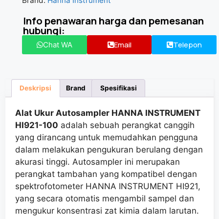
Brand:
Hanna Instrument
Info penawaran harga dan pemesanan
hubungi:
Email
Telepon
Chat WA
Deskripsi
Brand
Spesifikasi
Alat Ukur Autosampler HANNA INSTRUMENT
HI921-100
adalah sebuah perangkat canggih
yang dirancang untuk memudahkan pengguna
dalam melakukan pengukuran berulang dengan
akurasi tinggi. Autosampler ini merupakan
perangkat tambahan yang kompatibel dengan
spektrofotometer HANNA INSTRUMENT HI921,
yang secara otomatis mengambil sampel dan
mengukur konsentrasi zat kimia dalam larutan.