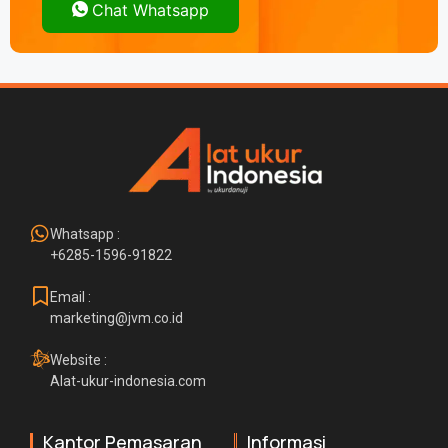
Chat Whatsapp
Whatsapp :
+6285-1596-91822
Email :
marketing@jvm.co.id
Website :
Alat-ukur-indonesia.com
Kantor Pemasaran
Informasi