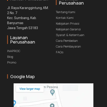
Perusahaan
Jl. Raya Karanggintung, KM.
Tentang Kami
2 No. 7
Kontak Kami
Kec. Sumbang, Kab.
Banyumas
Kebijakan Privasi
Jawa Tengah 53183
Kebijakan Garansi
Syarat & Ketentuan
Layanan
Cara Pembelian
Perusahaan
Cara Pembayaran
INAPROC
FAQs
Blog
Promo
Google Map