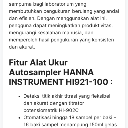
sempurna bagi laboratorium yang
membutuhkan pengukuran berulang yang andal
dan efisien. Dengan menggunakan alat ini,
pengguna dapat meningkatkan produktivitas,
mengurangi kesalahan manusia, dan
memperoleh hasil pengukuran yang konsisten
dan akurat.
Fitur Alat Ukur
Autosampler HANNA
INSTRUMENT HI921-100 :
Deteksi titik akhir titrasi yang fleksibel
dan akurat dengan titrator
potensiometrik HI-902C
Otomatisasi hingga 18 sampel per baki –
16 baki sampel menampung 150ml gelas