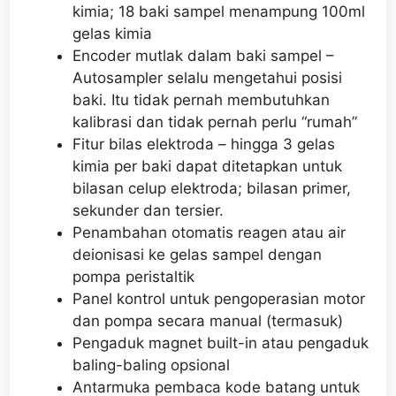
kimia; 18 baki sampel menampung 100ml
gelas kimia
Encoder mutlak dalam baki sampel –
Autosampler selalu mengetahui posisi
baki. Itu tidak pernah membutuhkan
kalibrasi dan tidak pernah perlu “rumah”
Fitur bilas elektroda – hingga 3 gelas
kimia per baki dapat ditetapkan untuk
bilasan celup elektroda; bilasan primer,
sekunder dan tersier.
Penambahan otomatis reagen atau air
deionisasi ke gelas sampel dengan
pompa peristaltik
Panel kontrol untuk pengoperasian motor
dan pompa secara manual (termasuk)
Pengaduk magnet built-in atau pengaduk
baling-baling opsional
Antarmuka pembaca kode batang untuk