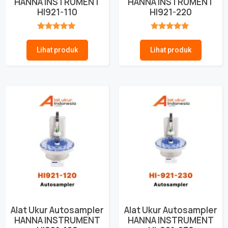
HANNA INSTRUMENT
HANNA INSTRUMENT
HI921-110
HI921-220
★★★★★
★★★★★
Lihat produk
Lihat produk
Alat Ukur Autosampler
Alat Ukur Autosampler
HANNA INSTRUMENT
HANNA INSTRUMENT