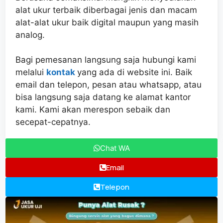
alat ukur terbaik diberbagai jenis dan macam
alat-alat ukur baik digital maupun yang masih
analog.
Bagi pemesanan langsung saja hubungi kami
melalui
kontak
yang ada di website ini. Baik
email dan telepon, pesan atau whatsapp, atau
bisa langsung saja datang ke alamat kantor
kami. Kami akan merespon sebaik dan
secepat-cepatnya.
Chat WA
Email
Telepon