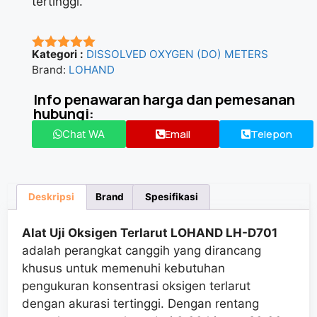
tertinggi.
Kategori :
DISSOLVED OXYGEN (DO) METERS
★★★★★
Brand:
LOHAND
Info penawaran harga dan pemesanan
hubungi:
Email
Telepon
Chat WA
Deskripsi
Brand
Spesifikasi
Alat Uji Oksigen Terlarut LOHAND LH-D701
adalah perangkat canggih yang dirancang
khusus untuk memenuhi kebutuhan
pengukuran konsentrasi oksigen terlarut
dengan akurasi tertinggi. Dengan rentang