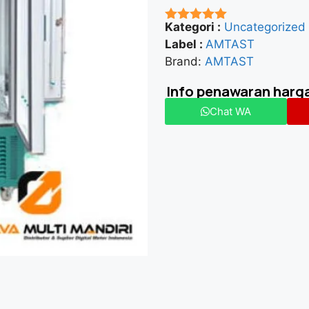
Kategori :
Uncategorized
★★★★★
Label :
AMTAST
Brand:
AMTAST
Info penawaran harg
Chat WA