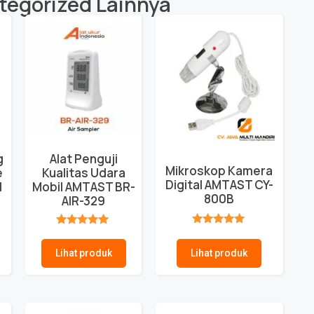
tegorized
Lainnya
g
Alat Penguji
Mikroskop Kamera
e
Kualitas Udara
Digital AMTAST CY-
1
Mobil AMTAST BR-
800B
AIR-329
★★★★★
★★★★★
Lihat produk
Lihat produk