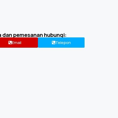
a dan pemesanan hubungi:
Email
Telepon