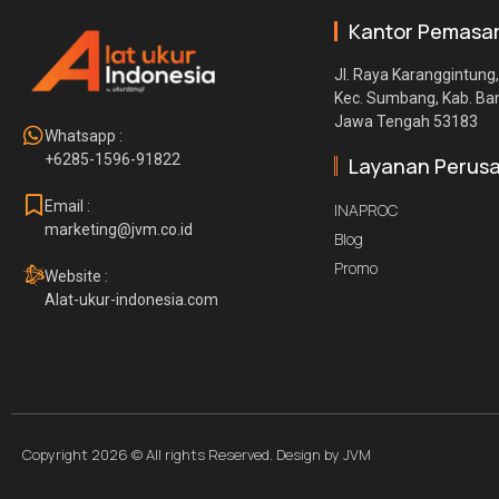
Kantor Pemasa
Jl. Raya Karanggintung,
Kec. Sumbang, Kab. B
Jawa Tengah 53183
Whatsapp :
+6285-1596-91822
Layanan Perus
Email :
INAPROC
marketing@jvm.co.id
Blog
Promo
Website :
Alat-ukur-indonesia.com
Copyright 2026 © All rights Reserved. Design by JVM