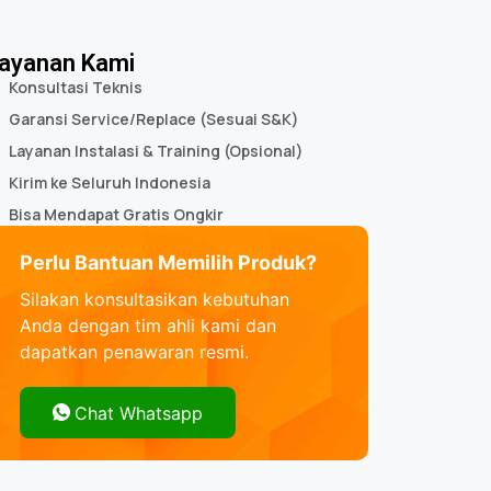
ayanan Kami
Konsultasi Teknis
Garansi Service/Replace (Sesuai S&K)
Layanan Instalasi & Training (Opsional)
Kirim ke Seluruh Indonesia
Bisa Mendapat Gratis Ongkir
Perlu Bantuan Memilih Produk?
Silakan konsultasikan kebutuhan
Anda dengan tim ahli kami dan
dapatkan penawaran resmi.
Chat Whatsapp