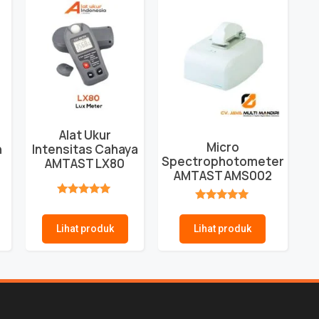
Alat Ukur
Micro
n
Intensitas Cahaya
Spectrophotometer
8
AMTAST LX80
AMTAST AMS002
★★★★★
★★★★★
Lihat produk
Lihat produk