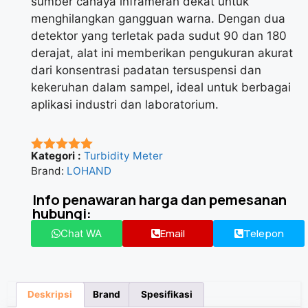
sumber cahaya inframerah dekat untuk
menghilangkan gangguan warna. Dengan dua
detektor yang terletak pada sudut 90 dan 180
derajat, alat ini memberikan pengukuran akurat
dari konsentrasi padatan tersuspensi dan
kekeruhan dalam sampel, ideal untuk berbagai
aplikasi industri dan laboratorium.
Kategori :
Turbidity Meter
★★★★★
Brand:
LOHAND
Info penawaran harga dan pemesanan
hubungi:
Email
Telepon
Chat WA
Deskripsi
Brand
Spesifikasi